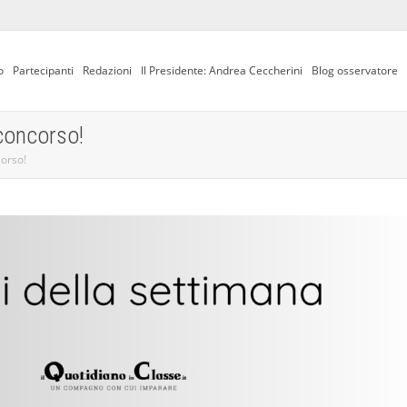
o
Partecipanti
Redazioni
Il Presidente: Andrea Ceccherini
Blog osservatore
 concorso!
corso!