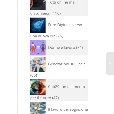
Tutti online ma
disconnessi
116
Euro Digitale: verso
una nuova era
76
Donne e lavoro
74
Generazioni sui Social
65
Cop29: un fallimento
per il futuro
47
Il lavoro dei sogni: una