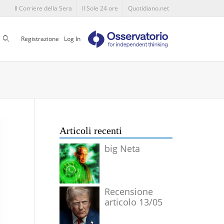
Il Corriere della Sera
Il Sole 24 ore
Quotidiano.net
Cerca
Registrazione
Log In
Articoli recenti
big Neta
Recensione
articolo 13/05