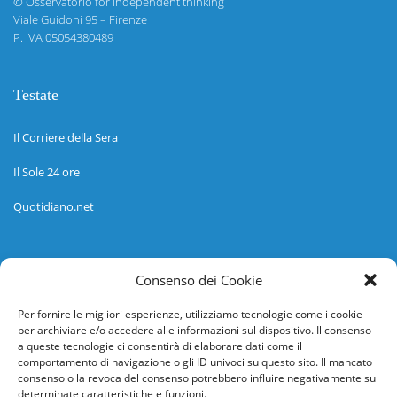
©
Osservatorio for independent thinking
Viale Guidoni 95 – Firenze
P. IVA 05054380489
Testate
Il Corriere della Sera
Il Sole 24 ore
Quotidiano.net
Informazioni
Consenso dei Cookie
Regolamento
Per fornire le migliori esperienze, utilizziamo tecnologie come i cookie
per archiviare e/o accedere alle informazioni sul dispositivo. Il consenso
Help desk
a queste tecnologie ci consentirà di elaborare dati come il
comportamento di navigazione o gli ID univoci su questo sito. Il mancato
Guida rapida
consenso o la revoca del consenso potrebbero influire negativamente su
determinate caratteristiche e funzioni.