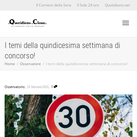
Il Corriere della Sera
Il Sole 24 ore
Quotidiano.net
Toggl
I temi della quindicesima settimana di
concorso!
naviga
Home
Osservatore
I temi della quindicesima settimana di concorso!
,
,
Osservatorio
1
23 Gennaio 2023