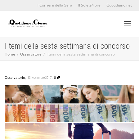
Il Corriere della Sera
Il Sole 24 ore
Quotidiano.net
Toggl
I temi della sesta settimana di concorso
Home
Osservatore
I temi della sesta settimana di concorso
naviga
,
,
Osservatorio
0
13 Novembre 2017