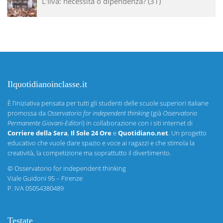
L’Ilva: necessità o dipendenza?
31
Ilquotidianoinclasse.it
È l’iniziativa pensata per tutti gli studenti delle scuole superiori italiane
promossa da
Osservatorio for independent thinking
(già
Osservatorio
Permanente Giovani-Editori
) in collaborazione con i siti internet di
Corriere della Sera
,
Il Sole 24 Ore
e
Quotidiano.net
. Un progetto
educativo che vuole dare spazio e voce ai ragazzi e che stimola la
creatività, la competizione ma soprattutto il divertimento.
©
Osservatorio for independent thinking
Viale Guidoni 95 – Firenze
P. IVA 05054380489
Testate