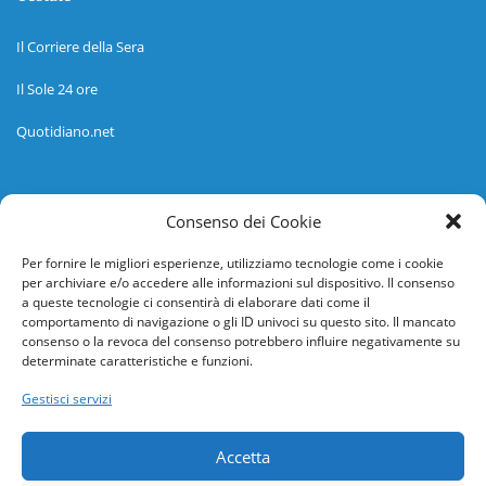
Il Corriere della Sera
Il Sole 24 ore
Quotidiano.net
Informazioni
Consenso dei Cookie
Regolamento
Per fornire le migliori esperienze, utilizziamo tecnologie come i cookie
per archiviare e/o accedere alle informazioni sul dispositivo. Il consenso
Help desk
a queste tecnologie ci consentirà di elaborare dati come il
comportamento di navigazione o gli ID univoci su questo sito. Il mancato
Guida rapida
consenso o la revoca del consenso potrebbero influire negativamente su
determinate caratteristiche e funzioni.
Richiesta di inserimento nuova scuola
Gestisci servizi
adesioni@osservatorionline.it
Accetta
Privacy