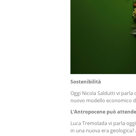
Sostenibilità
Oggi Nicola Saldutti vi parla 
nuovo modello economico del
L’Antropocene può attende
Luca Tremolada vi parla oggi
in una nuova era geologica? 