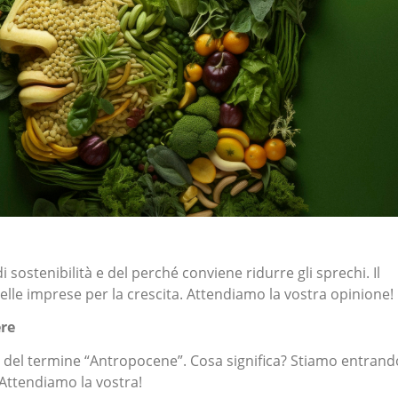
di sostenibilità e del perché conviene ridurre gli sprechi. Il
le imprese per la crescita. Attendiamo la vostra opinione!
re
 del termine “Antropocene”. Cosa significa? Stiamo entrand
Attendiamo la vostra!