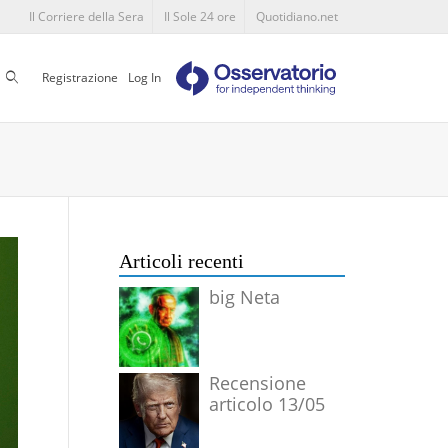
Il Corriere della Sera
Il Sole 24 ore
Quotidiano.net
Cerca
Registrazione
Log In
Articoli recenti
big Neta
Recensione
articolo 13/05