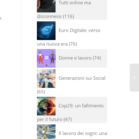
Tutti online ma
disconnessi
116
.
Euro Digitale: verso
una nuova era
76
Donne e lavoro
74
Generazioni sui Social
65
I 
ve
Cop29: un fallimento
se
co
per il futuro
47
Il lavoro dei sogni: una