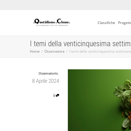
Classifiche
Progett
I temi della venticinquesima setti
Home
Osservatore
I temi della venticinquesima settiman
,
Osservatorio
8 Aprile 2024
,
0