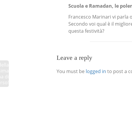
Scuola e Ramadan, le polem
Francesco Marinari vi parla 
Secondo voi qual è il miglio
questa festività?
Leave a reply
della
sima
You must be
logged in
to post a 
a di
rso!