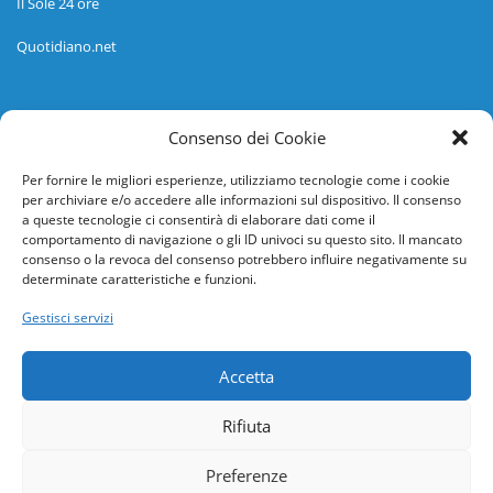
Il Sole 24 ore
Quotidiano.net
Informazioni
Consenso dei Cookie
Regolamento
Per fornire le migliori esperienze, utilizziamo tecnologie come i cookie
per archiviare e/o accedere alle informazioni sul dispositivo. Il consenso
Help desk
a queste tecnologie ci consentirà di elaborare dati come il
comportamento di navigazione o gli ID univoci su questo sito. Il mancato
Guida rapida
consenso o la revoca del consenso potrebbero influire negativamente su
determinate caratteristiche e funzioni.
Richiesta di inserimento nuova scuola
Gestisci servizi
adesioni@osservatorionline.it
Accetta
Privacy
Rifiuta
Cookies
Preferenze