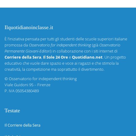
Ilquotidianoinclasse.it
È l’iniziativa pensata per tutti gli studenti delle scuole superiori italiane
promossa da
Osservatorio for independent thinking
(già
Osservatorio
Permanente Giovani-Editori
) in collaborazione con i siti internet di
Corriere della Sera
,
Il Sole 24 Ore
e
Quotidiano.net
. Un progetto
educativo che vuole dare spazio e voce ai ragazzi e che stimola la
creatività, la competizione ma soprattutto il divertimento.
©
Osservatorio for independent thinking
Viale Guidoni 95 – Firenze
P. IVA 05054380489
Testate
Il Corriere della Sera