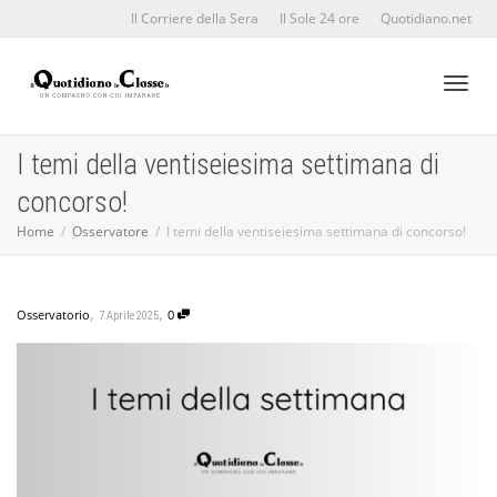
Il Corriere della Sera
Il Sole 24 ore
Quotidiano.net
Toggl
I temi della ventiseiesima settimana di
concorso!
naviga
Home
Osservatore
I temi della ventiseiesima settimana di concorso!
,
,
Osservatorio
0
7 Aprile 2025