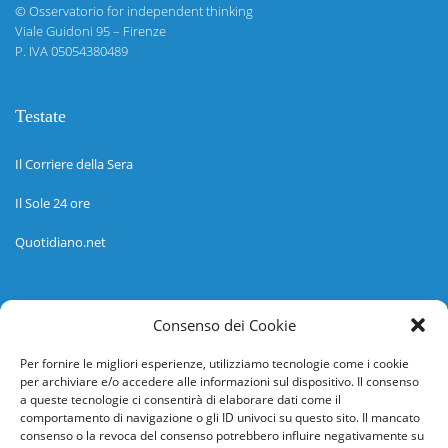
©
Osservatorio for independent thinking
Viale Guidoni 95 – Firenze
P. IVA 05054380489
Testate
Il Corriere della Sera
Il Sole 24 ore
Quotidiano.net
Informazioni
Consenso dei Cookie
Regolamento
Per fornire le migliori esperienze, utilizziamo tecnologie come i cookie
per archiviare e/o accedere alle informazioni sul dispositivo. Il consenso
Help desk
a queste tecnologie ci consentirà di elaborare dati come il
comportamento di navigazione o gli ID univoci su questo sito. Il mancato
Guida rapida
consenso o la revoca del consenso potrebbero influire negativamente su