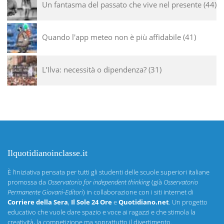
Un fantasma del passato che vive nel presente
44
Quando l'app meteo non è più affidabile
41
L’Ilva: necessità o dipendenza?
31
Ilquotidianoinclasse.it
È l’iniziativa pensata per tutti gli studenti delle scuole superiori italiane
promossa da
Osservatorio for independent thinking
(già
Osservatorio
Permanente Giovani-Editori
) in collaborazione con i siti internet di
Corriere della Sera
,
Il Sole 24 Ore
e
Quotidiano.net
. Un progetto
educativo che vuole dare spazio e voce ai ragazzi e che stimola la
creatività, la competizione ma soprattutto il divertimento.