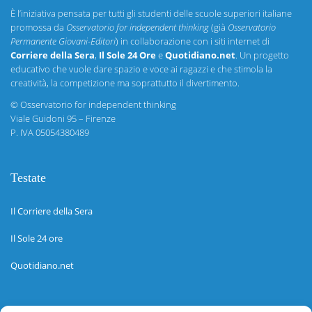
È l’iniziativa pensata per tutti gli studenti delle scuole superiori italiane
promossa da
Osservatorio for independent thinking
(già
Osservatorio
Permanente Giovani-Editori
) in collaborazione con i siti internet di
Corriere della Sera
,
Il Sole 24 Ore
e
Quotidiano.net
. Un progetto
educativo che vuole dare spazio e voce ai ragazzi e che stimola la
creatività, la competizione ma soprattutto il divertimento.
©
Osservatorio for independent thinking
Viale Guidoni 95 – Firenze
P. IVA 05054380489
Testate
Il Corriere della Sera
Il Sole 24 ore
Quotidiano.net
Informazioni