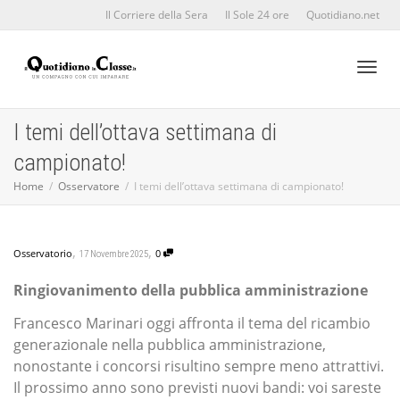
Il Corriere della Sera
Il Sole 24 ore
Quotidiano.net
Toggl
I temi dell’ottava settimana di
campionato!
naviga
Home
Osservatore
I temi dell’ottava settimana di campionato!
,
,
Osservatorio
0
17 Novembre 2025
Ringiovanimento della pubblica amministrazione
Francesco Marinari oggi affronta il tema del ricambio
generazionale nella pubblica amministrazione,
nonostante i concorsi risultino sempre meno attrattivi.
Il prossimo anno sono previsti nuovi bandi: voi sareste