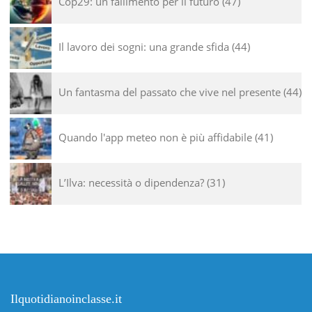
Cop29: un fallimento per il futuro
47
Il lavoro dei sogni: una grande sfida
44
Un fantasma del passato che vive nel presente
44
Quando l'app meteo non è più affidabile
41
L’Ilva: necessità o dipendenza?
31
Ilquotidianoinclasse.it