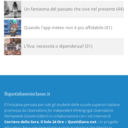
Un fantasma del passato che vive nel presente
44
Quando l'app meteo non è più affidabile
41
L’Ilva: necessità o dipendenza?
31
Ilquotidianoinclasse.it
È l’iniziativa pensata per tutti gli studenti delle scuole superiori italiane
promossa da
Osservatorio for independent thinking
(già
Osservatorio
Permanente Giovani-Editori
) in collaborazione con i siti internet di
Corriere della Sera
,
Il Sole 24 Ore
e
Quotidiano.net
. Un progetto
educativo che vuole dare spazio e voce ai ragazzi e che stimola la