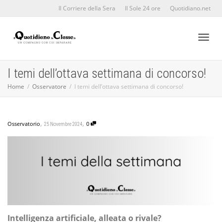
Il Corriere della Sera
Il Sole 24 ore
Quotidiano.net
Toggl
I temi dell’ottava settimana di concorso!
Home
Osservatore
I temi dell’ottava settimana di concorso!
naviga
,
,
Osservatorio
0
25 Novembre 2024
Intelligenza artificiale, alleata o rivale?