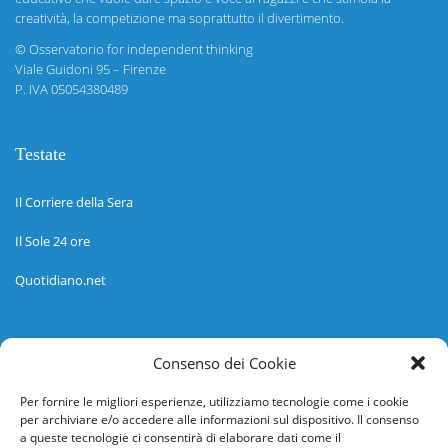
creatività, la competizione ma soprattutto il divertimento.
©
Osservatorio for independent thinking
Viale Guidoni 95 – Firenze
P. IVA 05054380489
Testate
Il Corriere della Sera
Il Sole 24 ore
Quotidiano.net
Informazioni
Consenso dei Cookie
Regolamento
Per fornire le migliori esperienze, utilizziamo tecnologie come i cookie
per archiviare e/o accedere alle informazioni sul dispositivo. Il consenso
Help desk
a queste tecnologie ci consentirà di elaborare dati come il