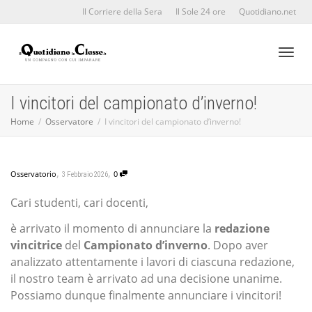
Il Corriere della Sera
Il Sole 24 ore
Quotidiano.net
Toggl
I vincitori del campionato d’inverno!
Home
Osservatore
I vincitori del campionato d’inverno!
naviga
,
,
Osservatorio
0
3 Febbraio 2026
Cari studenti, cari docenti,
è arrivato il momento di annunciare la
redazione
vincitrice
del
Campionato d’inverno
. Dopo aver
analizzato attentamente i lavori di ciascuna redazione,
il nostro team è arrivato ad una decisione unanime.
Possiamo dunque finalmente annunciare i vincitori!