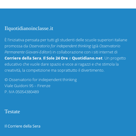
Ilquotidianoinclasse.it
È l’iniziativa pensata per tutti gli studenti delle scuole superiori italiane
promossa da
Osservatorio for independent thinking
(già
Osservatorio
Permanente Giovani-Editori
) in collaborazione con i siti internet di
Corriere della Sera
,
Il Sole 24 Ore
e
Quotidiano.net
. Un progetto
educativo che vuole dare spazio e voce ai ragazzi e che stimola la
creatività, la competizione ma soprattutto il divertimento.
©
Osservatorio for independent thinking
Viale Guidoni 95 – Firenze
P. IVA 05054380489
Testate
Il Corriere della Sera