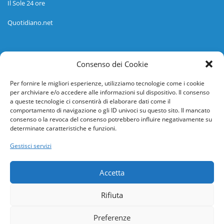
Il Sole 24 ore
Quotidiano.net
Informazioni
Consenso dei Cookie
Regolamento
Per fornire le migliori esperienze, utilizziamo tecnologie come i cookie
per archiviare e/o accedere alle informazioni sul dispositivo. Il consenso
Help desk
a queste tecnologie ci consentirà di elaborare dati come il
comportamento di navigazione o gli ID univoci su questo sito. Il mancato
Guida rapida
consenso o la revoca del consenso potrebbero influire negativamente su
determinate caratteristiche e funzioni.
Richiesta di inserimento nuova scuola
Gestisci servizi
adesioni@osservatorionline.it
Accetta
Privacy
Rifiuta
Cookies
Preferenze