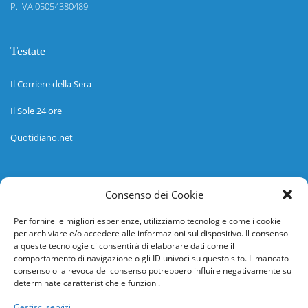
P. IVA 05054380489
Testate
Il Corriere della Sera
Il Sole 24 ore
Quotidiano.net
Informazioni
Consenso dei Cookie
Regolamento
Per fornire le migliori esperienze, utilizziamo tecnologie come i cookie
per archiviare e/o accedere alle informazioni sul dispositivo. Il consenso
Help desk
a queste tecnologie ci consentirà di elaborare dati come il
comportamento di navigazione o gli ID univoci su questo sito. Il mancato
Guida rapida
consenso o la revoca del consenso potrebbero influire negativamente su
determinate caratteristiche e funzioni.
Richiesta di inserimento nuova scuola
Gestisci servizi