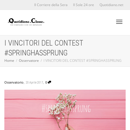
Il Corriere della Sera
Il Sole 24 ore
Quotidiano.net
Toggl
I VINCITORI DEL CONTEST
#SPRINGHASSPRUNG
naviga
Home
Osservatore
I VINCITORI DEL CONTEST #SPRINGHASSPRUNG
,
,
Osservatorio
0
20 Aprile 2017