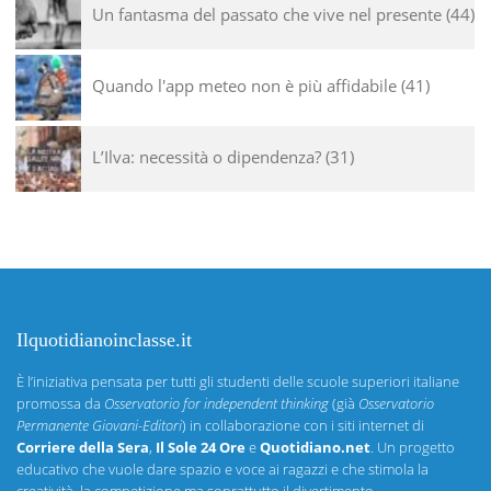
Un fantasma del passato che vive nel presente
44
Quando l'app meteo non è più affidabile
41
L’Ilva: necessità o dipendenza?
31
Ilquotidianoinclasse.it
È l’iniziativa pensata per tutti gli studenti delle scuole superiori italiane
promossa da
Osservatorio for independent thinking
(già
Osservatorio
Permanente Giovani-Editori
) in collaborazione con i siti internet di
Corriere della Sera
,
Il Sole 24 Ore
e
Quotidiano.net
. Un progetto
educativo che vuole dare spazio e voce ai ragazzi e che stimola la