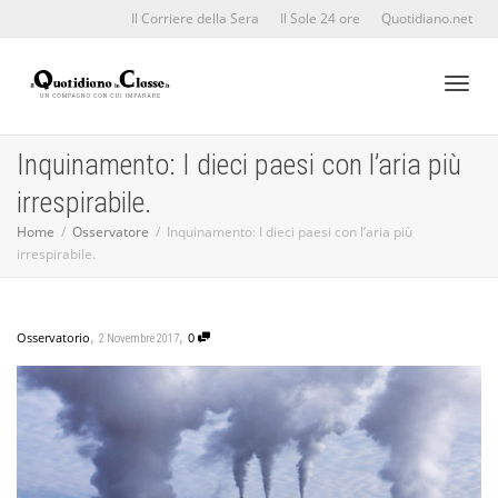
Il Corriere della Sera
Il Sole 24 ore
Quotidiano.net
Toggl
Inquinamento: I dieci paesi con l’aria più
irrespirabile.
naviga
Home
Osservatore
Inquinamento: I dieci paesi con l’aria più
irrespirabile.
,
,
Osservatorio
0
2 Novembre 2017