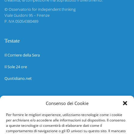
creatività, la competizione ma soprattutto il divertimento.
©
Osservatorio for independent thinking
Viale Guidoni 95 – Firenze
P. IVA 05054380489
Testate
Il Corriere della Sera
Il Sole 24 ore
Quotidiano.net
Informazioni
Consenso dei Cookie
Regolamento
Per fornire le migliori esperienze, utilizziamo tecnologie come i cookie
per archiviare e/o accedere alle informazioni sul dispositivo. Il consenso
Help desk
a queste tecnologie ci consentirà di elaborare dati come il
comportamento di navigazione o gli ID univoci su questo sito. Il mancato