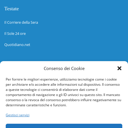
Testate
Il Corriere della Sera
Il Sole 24 ore
Quotidiano.net
Informazioni
Consenso dei Cookie
Regolamento
Per fornire le migliori esperienze, utilizziamo tecnologie come i cookie
per archiviare e/o accedere alle informazioni sul dispositivo. Il consenso
Help desk
a queste tecnologie ci consentirà di elaborare dati come il
comportamento di navigazione o gli ID univoci su questo sito. Il mancato
Guida rapida
consenso o la revoca del consenso potrebbero influire negativamente su
determinate caratteristiche e funzioni.
Richiesta di inserimento nuova scuola
Gestisci servizi
adesioni@osservatorionline.it