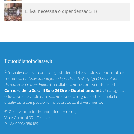
L’Ilva: necessità o dipendenza?
31
Ilquotidianoinclasse.it
È l’iniziativa pensata per tutti gli studenti delle scuole superiori italiane
promossa da
Osservatorio for independent thinking
(già
Osservatorio
Permanente Giovani-Editori
) in collaborazione con i siti internet di
Corriere della Sera
,
Il Sole 24 Ore
e
Quotidiano.net
. Un progetto
educativo che vuole dare spazio e voce ai ragazzi e che stimola la
creatività, la competizione ma soprattutto il divertimento.
©
Osservatorio for independent thinking
Viale Guidoni 95 – Firenze
P. IVA 05054380489