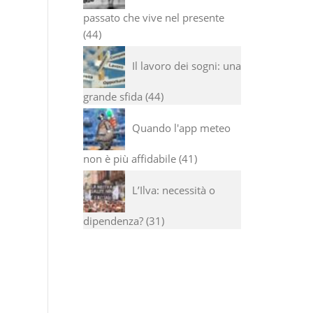
passato che vive nel presente
44
Il lavoro dei sogni: una
grande sfida
44
Quando l'app meteo
non è più affidabile
41
L’Ilva: necessità o
dipendenza?
31