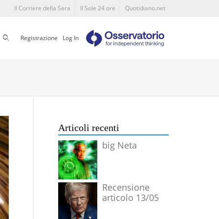
Il Corriere della Sera
Il Sole 24 ore
Quotidiano.net
Cerca
Registrazione
Log In
Articoli recenti
big Neta
Recensione
articolo 13/05