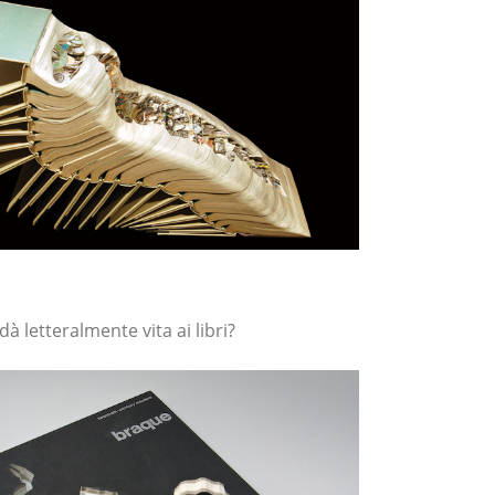
à letteralmente vita ai libri?