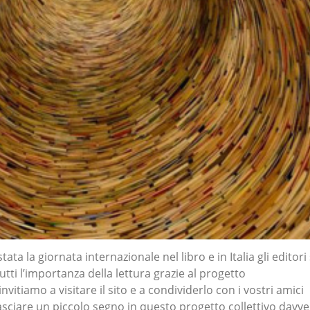
tata la giornata internazionale nel libro e in Italia gli editori 
utti l’importanza della lettura grazie al progetto
invitiamo a visitare il sito e a condividerlo con i vostri amici
lasciare un piccolo segno in questo progetto collettivo davv