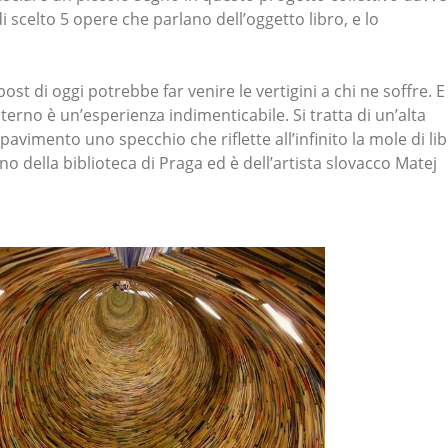
scelto 5 opere che parlano dell’oggetto libro, e lo
st di oggi potrebbe far venire le vertigini a chi ne soffre. E
terno è un’esperienza indimenticabile. Si tratta di un’alta
avimento uno specchio che riflette all’infinito la mole di lib
rno della biblioteca di Praga ed è dell’artista slovacco Matej