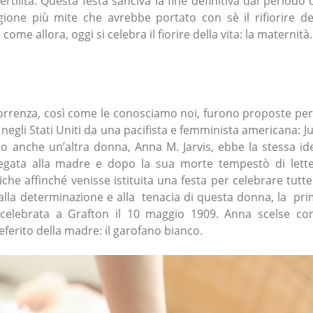
fertilità. Questa festa sanciva la fine definitiva dal periodo 
agione più mite che avrebbe portato con sè il rifiorire de
come allora, oggi si celebra il fiorire della vita: la maternità.
correnza, così come le conosciamo noi, furono proposte per
egli Stati Uniti da una pacifista e femminista americana: Ju
 anche un’altra donna, Anna M. Jarvis, ebbe la stessa id
gata alla madre e dopo la sua morte tempestò di lett
iche affinché venisse istituita una festa per celebrare tutte
la determinazione e alla tenacia di questa donna, la pr
elebrata a Grafton il 10 maggio 1909. Anna scelse c
referito della madre: il garofano bianco.