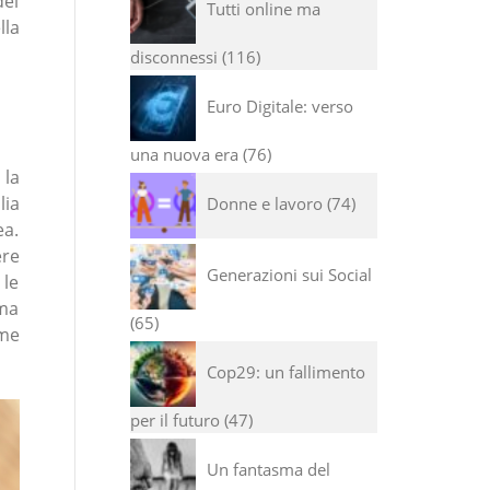
del
Tutti online ma
lla
disconnessi
116
Euro Digitale: verso
una nuova era
76
 la
lia
Donne e lavoro
74
ea.
ere
Generazioni sui Social
 le
ima
65
ome
Cop29: un fallimento
per il futuro
47
Un fantasma del