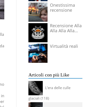
Onestissima
recensione
Recensione Alla
Alla Alla Alla
lla
Alla Alla Alla
Virtualità reali
 da
Articoli con più Like
mo
L’era delle culle
 in
glaciali
118
per