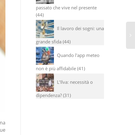
passato che vive nel presente
44
Il lavoro dei sogni: una
grande sfida
44
GL
Quando l'app meteo
DE
U
non è più affidabile
41
RI
PI
L’Ilva: necessità o
dipendenza?
31
una
que