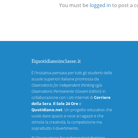
You must be
logged in
to post a 
Ilquotidianoinclasse.it
È l’iniziativa pensata per tutti gli studenti delle
scuole superiori italiane promossa da
Osservatorio for independent thinking
(già
Osservatorio Permanente Giovani-Editori
) in
collaborazione con i siti internet di
Corriere
della Sera
,
Il Sole 24 Ore
e
Quotidiano.net
. Un progetto educativo che
vuole dare spazio e voce ai ragazzi e che
stimola la creatività, la competizione ma
soprattutto il divertimento.
©
Osservatorio for independent thinking