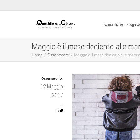
Classifiche
Progett
Maggio è il mese dedicato alle m
Home
Osservatore
Maggio è il mese dedicato alle mamm
,
Osservatorio
12 Maggio
2017
,
3