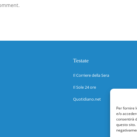
comment.
Testate
Il Corriere della Sera
Il Sole 24 ore
Quotidiano.net
Per fornire 
e/o accedere
consentirà d
questo sito.
negativament