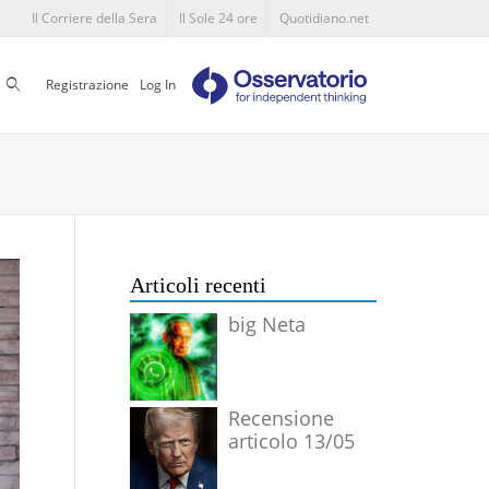
Il Corriere della Sera
Il Sole 24 ore
Quotidiano.net
Cerca
Registrazione
Log In
Articoli recenti
big Neta
Recensione
articolo 13/05