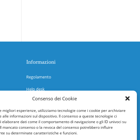
Informazioni
Regolamento
Help desk
Consenso dei Cookie
Guida rapida
le migliori esperienze, utilizziamo tecnologie come i cookie per archiviare
Richiesta di inserimento nuova scuola
 alle informazioni sul dispositivo. Il consenso a queste tecnologie ci
i elaborare dati come il comportamento di navigazione o gli ID univoci su
adesioni@osservatorionline.it
 Il mancato consenso o la revoca del consenso potrebbero influire
e su determinate caratteristiche e funzioni.
Privacy