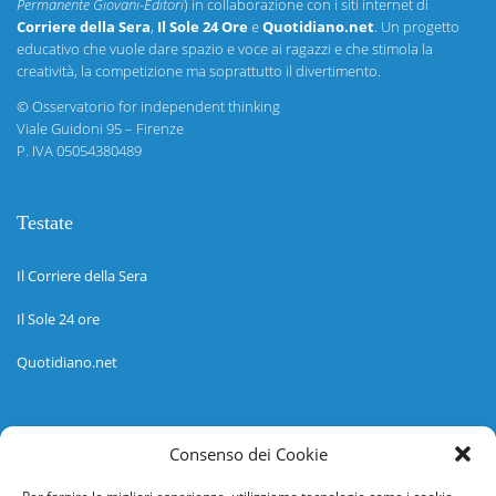
Permanente Giovani-Editori
) in collaborazione con i siti internet di
Corriere della Sera
,
Il Sole 24 Ore
e
Quotidiano.net
. Un progetto
educativo che vuole dare spazio e voce ai ragazzi e che stimola la
creatività, la competizione ma soprattutto il divertimento.
©
Osservatorio for independent thinking
Viale Guidoni 95 – Firenze
P. IVA 05054380489
Testate
Il Corriere della Sera
Il Sole 24 ore
Quotidiano.net
Informazioni
Consenso dei Cookie
Regolamento