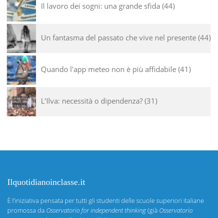
Il lavoro dei sogni: una grande sfida
44
Un fantasma del passato che vive nel presente
44
Quando l'app meteo non è più affidabile
41
L’Ilva: necessità o dipendenza?
31
Ilquotidianoinclasse.it
È l’iniziativa pensata per tutti gli studenti delle scuole superiori italiane
promossa da
Osservatorio for independent thinking
(già
Osservatorio