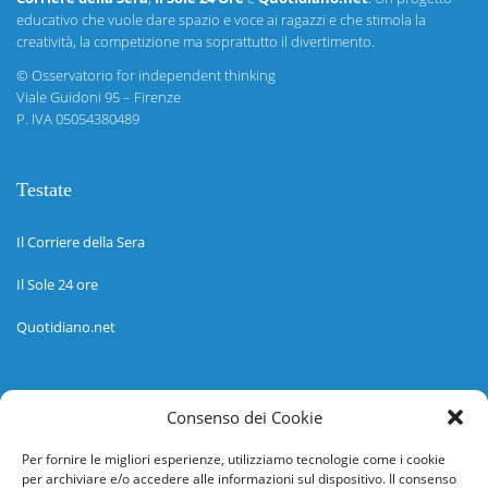
educativo che vuole dare spazio e voce ai ragazzi e che stimola la
creatività, la competizione ma soprattutto il divertimento.
©
Osservatorio for independent thinking
Viale Guidoni 95 – Firenze
P. IVA 05054380489
Testate
Il Corriere della Sera
Il Sole 24 ore
Quotidiano.net
Informazioni
Consenso dei Cookie
Regolamento
Per fornire le migliori esperienze, utilizziamo tecnologie come i cookie
per archiviare e/o accedere alle informazioni sul dispositivo. Il consenso