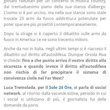
giovani radunati per un concerto di musica country,
dal trentaduesimo piano della sua stanza d’albergo.
L’uomo si è poi ucciso, ma nella sua stanza sono state
trovate 23 armi da fuoco addirittura potenziate per
poter sparare più proiettili contemporaneamente.
Dopo la strage si è riaperto il dibattito sulle armi da
fuoco in America: ce ne sono trecento milioni.
Anche da noi in Italia, negli ultimi tempi si è riacceso il
dibattito sul diritto all’autodifesa. Dunque Orsola Riva
vi chiede:
fino a che punto arriva il vostro diritto alla
sicurezza e quando invece il diritto all’autodifesa
non rischia di far precipitare il sistema di
convivenza civile nel Far West?
Luca Tremolada, per i
l Sole 24 Ore
, vi parla di social
network
. al ritorno dalla vacanze estive, periodo in cui
i social si utilizzano di più, il giornalista ha delle
domande da porvi.