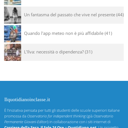
Un fantasma del passato che vive nel presente
44
Quando l'app meteo non è più affidabile
41
L’Ilva: necessità o dipendenza?
31
Ilquotidianoinclasse.it
È l’iniziativa pensata per tutti gli studenti delle scuole superiori italiane
promossa da
Osservatorio for independent thinking
(già
Osservatorio
Permanente Giovani-Editori
) in collaborazione con i siti internet di
Corriere della Sera
,
Il Sole 24 Ore
e
Quotidiano.net
. Un progetto