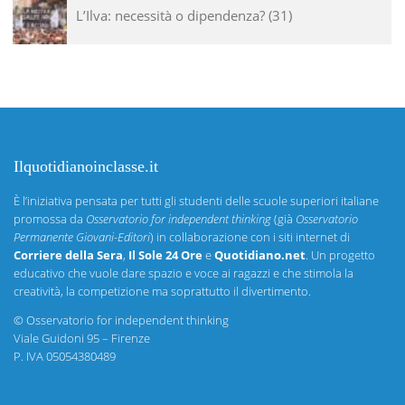
L’Ilva: necessità o dipendenza?
31
Ilquotidianoinclasse.it
È l’iniziativa pensata per tutti gli studenti delle scuole superiori italiane
promossa da
Osservatorio for independent thinking
(già
Osservatorio
Permanente Giovani-Editori
) in collaborazione con i siti internet di
Corriere della Sera
,
Il Sole 24 Ore
e
Quotidiano.net
. Un progetto
educativo che vuole dare spazio e voce ai ragazzi e che stimola la
creatività, la competizione ma soprattutto il divertimento.
©
Osservatorio for independent thinking
Viale Guidoni 95 – Firenze
P. IVA 05054380489