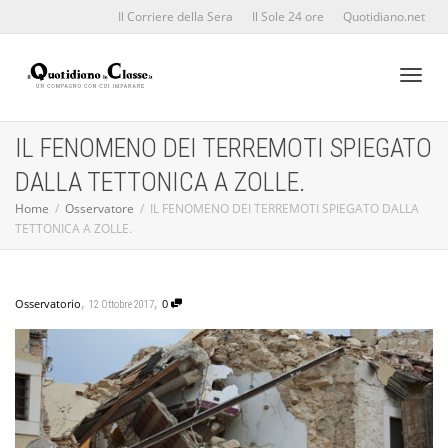
Il Corriere della Sera
Il Sole 24 ore
Quotidiano.net
Toggl
IL FENOMENO DEI TERREMOTI SPIEGATO
DALLA TETTONICA A ZOLLE.
naviga
Home
Osservatore
IL FENOMENO DEI TERREMOTI SPIEGATO DALLA
TETTONICA A ZOLLE.
,
,
Osservatorio
0
12 Ottobre 2017