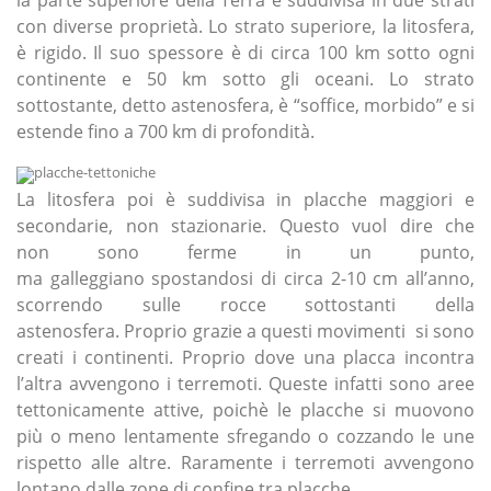
la parte superiore della Terra è suddivisa in due strati
con diverse proprietà. Lo strato superiore, la litosfera,
è rigido. Il suo spessore è di circa 100 km sotto ogni
continente e 50 km sotto gli oceani. Lo strato
sottostante, detto astenosfera, è “soffice, morbido” e si
estende fino a 700 km di profondità.
La litosfera poi è suddivisa in placche maggiori e
secondarie, non stazionarie. Questo vuol dire che
non sono ferme in un punto,
ma galleggiano spostandosi di circa 2-10 cm all’anno,
scorrendo sulle rocce sottostanti della
astenosfera. Proprio grazie a questi movimenti si sono
creati i continenti. Proprio dove una placca incontra
l’altra avvengono i terremoti. Queste infatti sono aree
tettonicamente attive, poichè le placche si muovono
più o meno lentamente sfregando o cozzando le une
rispetto alle altre. Raramente i terremoti avvengono
lontano dalle zone di confine tra placche.