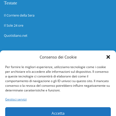
Testate
Il Corriere della Sera
Il Sole 24 ore
Quotidiano.net
Informazioni
Consenso dei Cookie
Regolamento
Per fornire le migliori esperienze, utilizziamo tecnologie come i cookie
per archiviare e/o accedere alle informazioni sul dispositivo. Il consenso
Help desk
a queste tecnologie ci consentirà di elaborare dati come il
comportamento di navigazione o gli ID univoci su questo sito. Il mancato
Guida rapida
consenso o la revoca del consenso potrebbero influire negativamente su
determinate caratteristiche e funzioni.
Richiesta di inserimento nuova scuola
Gestisci servizi
adesioni@osservatorionline.it
Accetta
Privacy