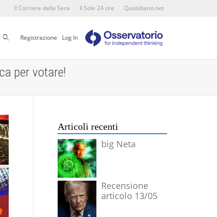
Il Corriere della Sera
Il Sole 24 ore
Quotidiano.net
Cerca
Registrazione
Log In
ca per votare!
Articoli recenti
big Neta
Recensione
articolo 13/05