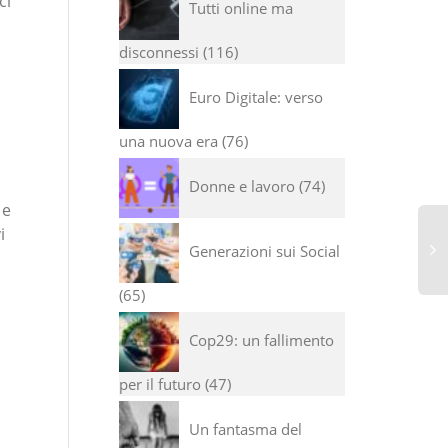
ci
Tutti online ma
disconnessi
116
Euro Digitale: verso
una nuova era
76
Donne e lavoro
74
 e
i
Generazioni sui Social
65
Cop29: un fallimento
per il futuro
47
Un fantasma del