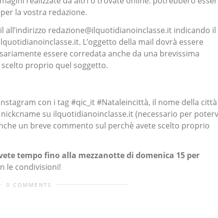
mmagini realizzate da altri o trovate online: potrebbero esser
 per la vostra redazione.
ail all’indirizzo redazione@ilquotidianoinclasse.it indicando il
lquotidianoinclasse.it. L’oggetto della mail dovrà essere
ssariamente essere corredata anche da una brevissima
 scelto proprio quel soggetto.
Instagram con i tag #qic_it #Nataleincittà, il nome della città
nickcname su ilquotidianoinclasse.it (necessario per poterv
 anche un breve commento sul perchè avete scelto proprio
vete tempo fino alla mezzanotte di domenica 15 per
 le condivisioni!
0 COMMENTS