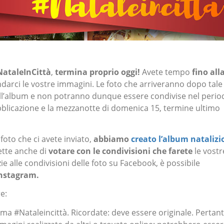
NataleInCittà
,
termina proprio oggi!
Avete tempo
fino all
darci le vostre immagini. Le foto che arriveranno dopo tale
ll’album e non potranno dunque essere condivise nel perio
ubblicazione e la mezzanotte di domenica 15, termine ultimo
oto che ci avete inviato,
abbiamo
creato l’album natalizi
ette anche di
votare con le
condivisioni che farete
le vostr
ie alle condivisioni delle foto su Facebook, è possibile
 Instagram.
e:
tema #Nataleincittà. Ricordate: deve essere originale. Pertant