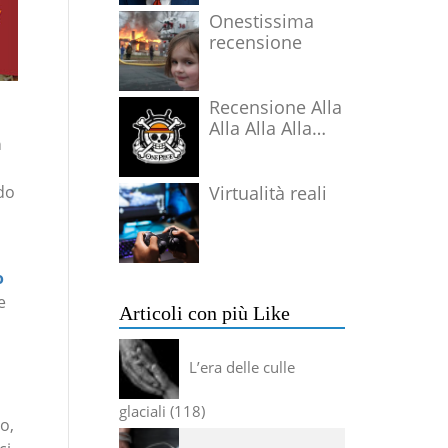
Onestissima
recensione
Recensione Alla
Alla Alla Alla
a
Alla Alla Alla
Virtualità reali
do
o
e
Articoli con più Like
L’era delle culle
glaciali
118
o,