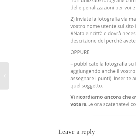
non utilizzate fotografie o i
delle penalizzazioni per voi e
2) Inviate la fotografia via m
vostro nome utente sul sito i
#Nataleincittà e dovrà nece
descrizione del perché avete
OPPURE
– pubblicate la fotografia su 
aggiungendo anche il vostro 
assegnare i punti). Inserite
quel soggetto.
Vi ricordiamo ancora che a
votare
…e ora scatenatevi con
Leave a reply