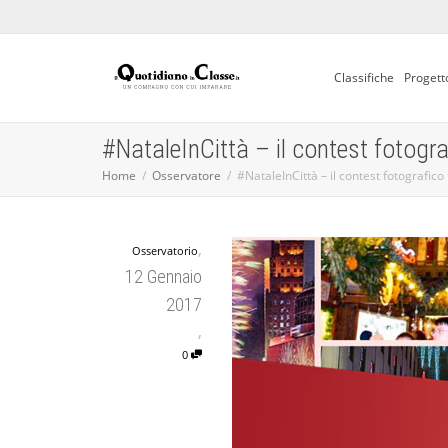
Classifiche
Progett
#NataleInCittà – il contest fotogr
Home
Osservatore
#NataleInCittà – il contest fotografic
,
Osservatorio
12 Gennaio
2017
,
0