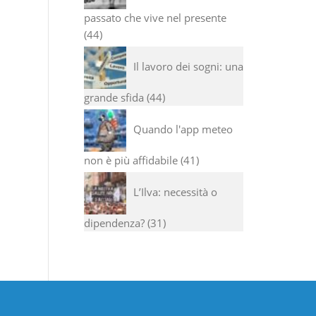
passato che vive nel presente
44
Il lavoro dei sogni: una
grande sfida
44
Quando l'app meteo
non è più affidabile
41
L’Ilva: necessità o
dipendenza?
31