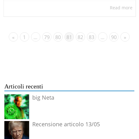
Read more
«
1
…
79
80
81
82
83
…
90
»
Articoli recenti
big Neta
Recensione articolo 13/05