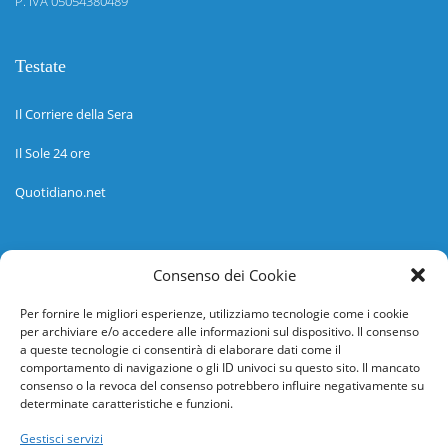
P. IVA 05054380489
Testate
Il Corriere della Sera
Il Sole 24 ore
Quotidiano.net
Informazioni
Consenso dei Cookie
Regolamento
Per fornire le migliori esperienze, utilizziamo tecnologie come i cookie
per archiviare e/o accedere alle informazioni sul dispositivo. Il consenso
Help desk
a queste tecnologie ci consentirà di elaborare dati come il
comportamento di navigazione o gli ID univoci su questo sito. Il mancato
Guida rapida
consenso o la revoca del consenso potrebbero influire negativamente su
determinate caratteristiche e funzioni.
Richiesta di inserimento nuova scuola
Gestisci servizi