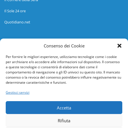
Il Sole 24 ore
Quotidiano.net
Informazioni
Consenso dei Cookie
Regolamento
Per fornire le migliori esperienze, utilizziamo tecnologie come i cookie
per archiviare e/o accedere alle informazioni sul dispositivo. Il consenso
Help desk
a queste tecnologie ci consentirà di elaborare dati come il
comportamento di navigazione o gli ID univoci su questo sito. Il mancato
Guida rapida
consenso o la revoca del consenso potrebbero influire negativamente su
determinate caratteristiche e funzioni.
Richiesta di inserimento nuova scuola
Gestisci servizi
adesioni@osservatorionline.it
Accetta
Privacy
Rifiuta
Cookies