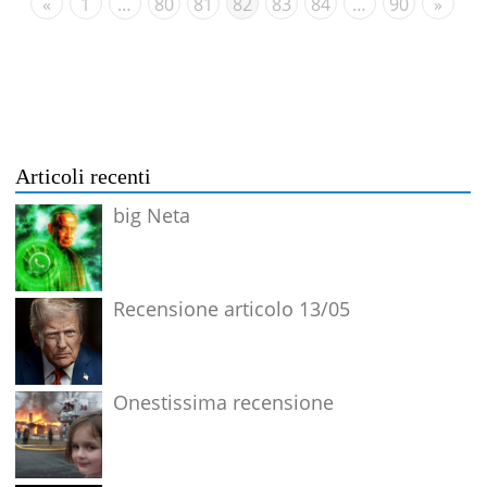
«
1
…
80
81
82
83
84
…
90
»
Articoli recenti
big Neta
Recensione articolo 13/05
Onestissima recensione