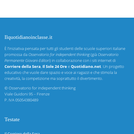
Ilquotidianoinclasse.it
È l’iniziativa pensata per tutti gli studenti delle scuole superiori italiane
promossa da
Osservatorio for independent thinking
(già
Osservatorio
Permanente Giovani-Editori
) in collaborazione con i siti internet di
Corriere della Sera
,
Il Sole 24 Ore
e
Quotidiano.net
. Un progetto
educativo che vuole dare spazio e voce ai ragazzi e che stimola la
creatività, la competizione ma soprattutto il divertimento.
©
Osservatorio for independent thinking
Viale Guidoni 95 – Firenze
P. IVA 05054380489
Testate
Il Corriere della Sera