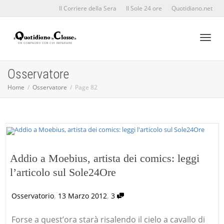
Il Corriere della Sera
Il Sole 24 ore
Quotidiano.net
Toggl
Osservatore
Home
Osservatore
Page 82
naviga
Addio a Moebius, artista dei comics: leggi
l’articolo sul Sole24Ore
,
,
Osservatorio
13 Marzo 2012
3
Forse a quest’ora starà risalendo il cielo a cavallo di