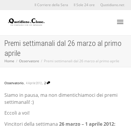
Il Corriere della Sera
Il Sole 24 ore
Quotidiano.net
Toggl
Premi settimanali dal 26 marzo al primo
aprile
naviga
Home
Osservatore
Premi settimanali dal 26 marzo al primo aprile
,
,
Osservatorio
2
4 Aprile 2012
Siamo in pausa, ma non dimentichiamoci dei premi
settimanali! :)
Eccoli a voi!
Vincitori della settimana
26 marzo – 1 aprile 2012: