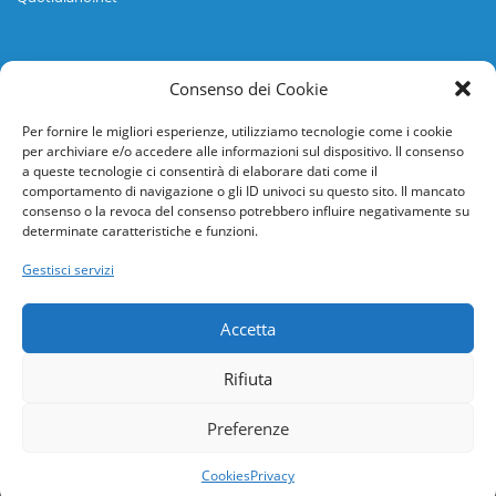
Informazioni
Consenso dei Cookie
Regolamento
Per fornire le migliori esperienze, utilizziamo tecnologie come i cookie
per archiviare e/o accedere alle informazioni sul dispositivo. Il consenso
Help desk
a queste tecnologie ci consentirà di elaborare dati come il
comportamento di navigazione o gli ID univoci su questo sito. Il mancato
Guida rapida
consenso o la revoca del consenso potrebbero influire negativamente su
determinate caratteristiche e funzioni.
Richiesta di inserimento nuova scuola
Gestisci servizi
adesioni@osservatorionline.it
Accetta
Privacy
Rifiuta
Cookies
Preferenze
Cookies
Privacy
I giochi dell'Osservatore: l'indovinello #2
I giochi dell'Osservatore: indovina la città #4