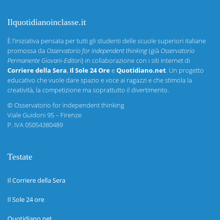
Ilquotidianoinclasse.it
È l’iniziativa pensata per tutti gli studenti delle scuole superiori italiane
promossa da
Osservatorio for independent thinking
(già
Osservatorio
Permanente Giovani-Editori
) in collaborazione con i siti internet di
Corriere della Sera
,
Il Sole 24 Ore
e
Quotidiano.net
. Un progetto
educativo che vuole dare spazio e voce ai ragazzi e che stimola la
creatività, la competizione ma soprattutto il divertimento.
©
Osservatorio for independent thinking
Viale Guidoni 95 – Firenze
P. IVA 05054380489
Testate
Il Corriere della Sera
Il Sole 24 ore
Quotidiano.net