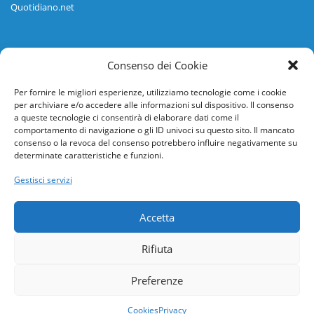
Quotidiano.net
Informazioni
Consenso dei Cookie
Regolamento
Per fornire le migliori esperienze, utilizziamo tecnologie come i cookie
per archiviare e/o accedere alle informazioni sul dispositivo. Il consenso
Help desk
a queste tecnologie ci consentirà di elaborare dati come il
comportamento di navigazione o gli ID univoci su questo sito. Il mancato
Guida rapida
consenso o la revoca del consenso potrebbero influire negativamente su
determinate caratteristiche e funzioni.
Richiesta di inserimento nuova scuola
Gestisci servizi
adesioni@osservatorionline.it
Accetta
Privacy
Rifiuta
Cookies
Preferenze
Cookies
Privacy
I TEMI DELLA VENTESIMA SETTIMANA DI CONCORSO
I TEMI DELLA VENTUNESIMA SETTIMANA