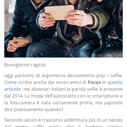
Buongiorno ragazzi,
oggi parliamo di argomento decisamente pop: i selfie.
Come scritto anche dai nostri amici di
Focus
in
questo
articolo
nei dizionari italiani la parola selfie è presente
dal 2014. La moda dell’autoscatto con lo smartphone e
la fotocamera è nata certamente prima, ma sapreste
dire precisamente quando?
Secondo alcuni è trascorso addirittura più di un secolo
dal primo selfie prima che il termine venisse