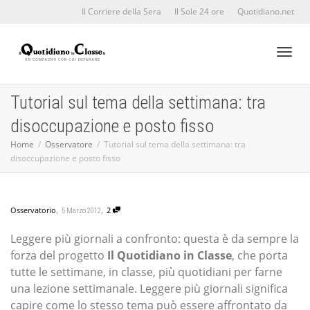
Il Corriere della Sera
Il Sole 24 ore
Quotidiano.net
Toggl
Tutorial sul tema della settimana: tra
disoccupazione e posto fisso
naviga
Home
Osservatore
Tutorial sul tema della settimana: tra
disoccupazione e posto fisso
,
,
Osservatorio
2
5 Marzo 2012
Leggere più giornali a confronto: questa è da sempre la
forza del progetto
Il Quotidiano in Classe
, che porta
tutte le settimane, in classe, più quotidiani per farne
una lezione settimanale. Leggere più giornali significa
capire come lo stesso tema può essere affrontato da