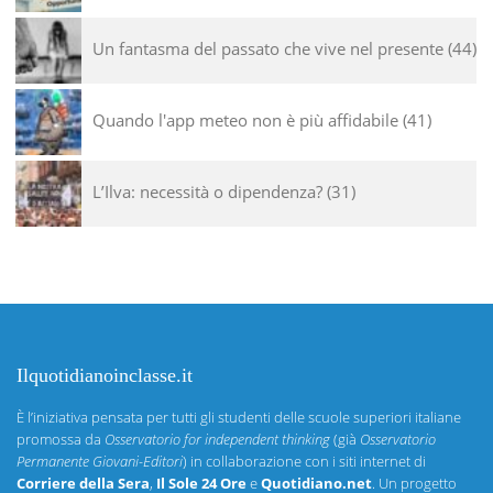
Un fantasma del passato che vive nel presente
44
Quando l'app meteo non è più affidabile
41
L’Ilva: necessità o dipendenza?
31
Ilquotidianoinclasse.it
È l’iniziativa pensata per tutti gli studenti delle scuole superiori italiane
promossa da
Osservatorio for independent thinking
(già
Osservatorio
Permanente Giovani-Editori
) in collaborazione con i siti internet di
Corriere della Sera
,
Il Sole 24 Ore
e
Quotidiano.net
. Un progetto