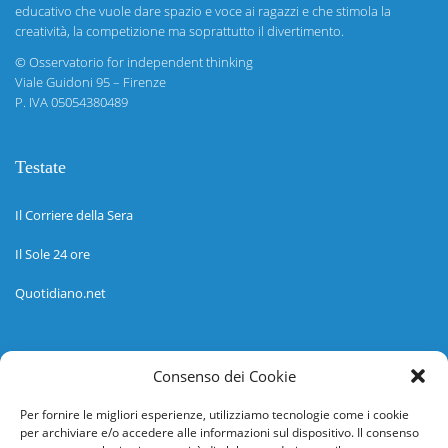
educativo che vuole dare spazio e voce ai ragazzi e che stimola la
creatività, la competizione ma soprattutto il divertimento.
©
Osservatorio for independent thinking
Viale Guidoni 95 – Firenze
P. IVA 05054380489
Testate
Il Corriere della Sera
Il Sole 24 ore
Quotidiano.net
Informazioni
Consenso dei Cookie
Regolamento
Per fornire le migliori esperienze, utilizziamo tecnologie come i cookie
per archiviare e/o accedere alle informazioni sul dispositivo. Il consenso
Help desk