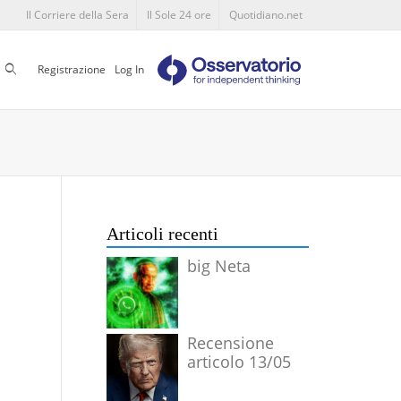
Il Corriere della Sera
Il Sole 24 ore
Quotidiano.net
Cerca
Registrazione
Log In
Articoli recenti
big Neta
Recensione
articolo 13/05