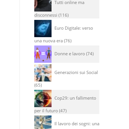
Tutti online ma
disconnessi
116
Euro Digitale: verso
una nuova era
76
Donne e lavoro
74
Generazioni sui Social
65
Cop29: un fallimento
per il futuro
47
Il lavoro dei sogni: una