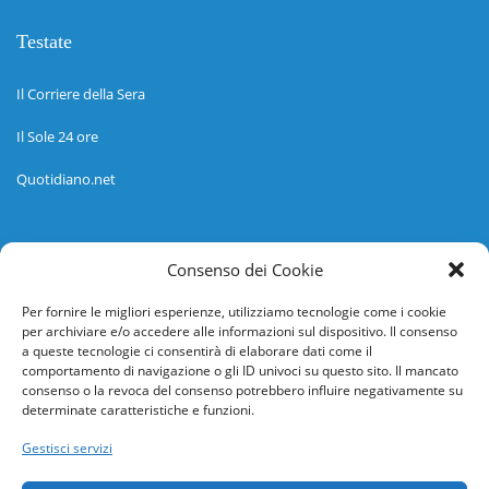
Testate
Il Corriere della Sera
Il Sole 24 ore
Quotidiano.net
Informazioni
Consenso dei Cookie
Regolamento
Per fornire le migliori esperienze, utilizziamo tecnologie come i cookie
per archiviare e/o accedere alle informazioni sul dispositivo. Il consenso
Help desk
a queste tecnologie ci consentirà di elaborare dati come il
comportamento di navigazione o gli ID univoci su questo sito. Il mancato
Guida rapida
consenso o la revoca del consenso potrebbero influire negativamente su
determinate caratteristiche e funzioni.
Richiesta di inserimento nuova scuola
Gestisci servizi
adesioni@osservatorionline.it