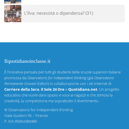
L’Ilva: necessità o dipendenza?
31
Ilquotidianoinclasse.it
È l’iniziativa pensata per tutti gli studenti delle scuole superiori italiane
promossa da
Osservatorio for independent thinking
(già
Osservatorio
Permanente Giovani-Editori
) in collaborazione con i siti internet di
Corriere della Sera
,
Il Sole 24 Ore
e
Quotidiano.net
. Un progetto
educativo che vuole dare spazio e voce ai ragazzi e che stimola la
creatività, la competizione ma soprattutto il divertimento.
©
Osservatorio for independent thinking
Viale Guidoni 95 – Firenze
P. IVA 05054380489