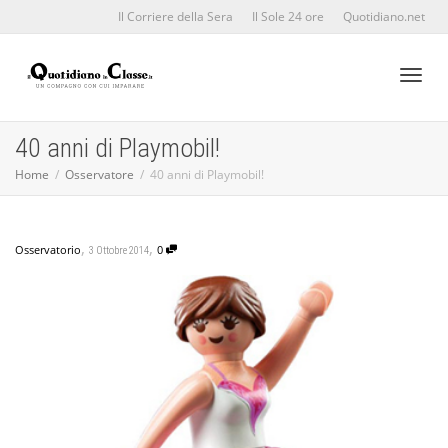
Il Corriere della Sera
Il Sole 24 ore
Quotidiano.net
Toggl
40 anni di Playmobil!
Home
Osservatore
40 anni di Playmobil!
naviga
,
,
Osservatorio
0
3 Ottobre 2014