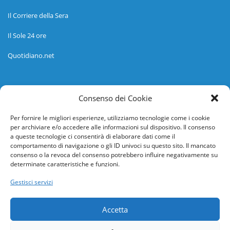
Il Corriere della Sera
Il Sole 24 ore
Quotidiano.net
Informazioni
Consenso dei Cookie
Regolamento
Per fornire le migliori esperienze, utilizziamo tecnologie come i cookie
per archiviare e/o accedere alle informazioni sul dispositivo. Il consenso
Help desk
a queste tecnologie ci consentirà di elaborare dati come il
comportamento di navigazione o gli ID univoci su questo sito. Il mancato
Guida rapida
consenso o la revoca del consenso potrebbero influire negativamente su
determinate caratteristiche e funzioni.
Richiesta di inserimento nuova scuola
Gestisci servizi
adesioni@osservatorionline.it
Accetta
Privacy