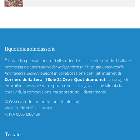
Ilquotidianoinclasse.it
È l’iniziativa pensata per tutti gli studenti delle scuole superiori italiane
promossa da
Osservatorio for independent thinking
(già
Osservatorio
Permanente Giovani-Editori
) in collaborazione con i siti internet di
Corriere della Sera
,
Il Sole 24 Ore
e
Quotidiano.net
. Un progetto
educativo che vuole dare spazio e voce ai ragazzi e che stimola la
creatività, la competizione ma soprattutto il divertimento.
©
Osservatorio for independent thinking
Viale Guidoni 95 – Firenze
P. IVA 05054380489
Testate