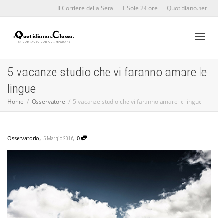
Il Corriere della Sera
Il Sole 24 ore
Quotidiano.net
Toggl
5 vacanze studio che vi faranno amare le
lingue
naviga
Home
Osservatore
5 vacanze studio che vi faranno amare le lingue
,
,
Osservatorio
0
5 Maggio 2016