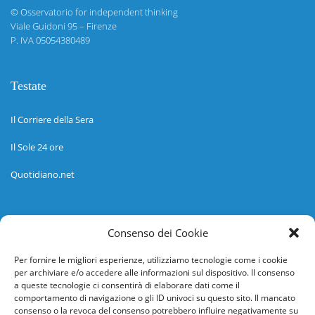
©
Osservatorio for independent thinking
Viale Guidoni 95 – Firenze
P. IVA 05054380489
Testate
Il Corriere della Sera
Il Sole 24 ore
Quotidiano.net
Informazioni
Consenso dei Cookie
Regolamento
Per fornire le migliori esperienze, utilizziamo tecnologie come i cookie
per archiviare e/o accedere alle informazioni sul dispositivo. Il consenso
Help desk
a queste tecnologie ci consentirà di elaborare dati come il
comportamento di navigazione o gli ID univoci su questo sito. Il mancato
Guida rapida
consenso o la revoca del consenso potrebbero influire negativamente su