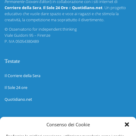
Permanente Giovani-Editori
) in collaborazione con i siti internet di
Corriere della Sera
,
Il Sole 24 Ore
e
Quotidiano.net
. Un progetto
educativo che vuole dare spazio e voce ai ragazzi e che stimola la
creatività, la competizione ma soprattutto il divertimento.
©
Osservatorio for independent thinking
Viale Guidoni 95 – Firenze
P. IVA 05054380489
Testate
Il Corriere della Sera
Il Sole 24 ore
Quotidiano.net
Informazioni
Consenso dei Cookie
Regolamento