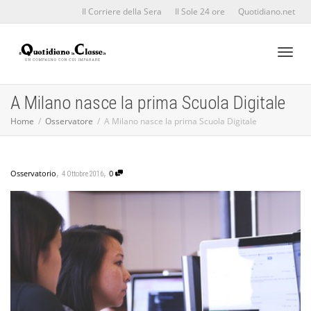
Il Corriere della Sera
Il Sole 24 ore
Quotidiano.net
Toggl
A Milano nasce la prima Scuola Digitale
Home
Osservatore
A Milano nasce la prima Scuola Digitale
naviga
,
,
Osservatorio
0
4 Ottobre 2016