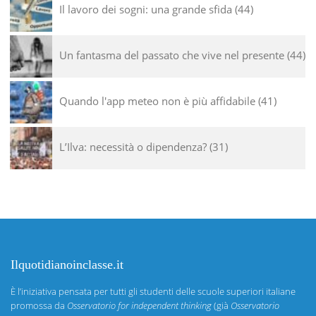
Il lavoro dei sogni: una grande sfida
44
Un fantasma del passato che vive nel presente
44
Quando l'app meteo non è più affidabile
41
L’Ilva: necessità o dipendenza?
31
Ilquotidianoinclasse.it
È l’iniziativa pensata per tutti gli studenti delle scuole superiori italiane
promossa da
Osservatorio for independent thinking
(già
Osservatorio