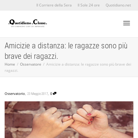
Il Corriere della Sera
Il Sole 24 ore
Quotidiano.net
Toggl
Amicizie a distanza: le ragazze sono più
brave dei ragazzi.
naviga
Home
Osservatore
Amicizie a distanza: le ragazze sono più brave dei
ragazzi.
,
,
Osservatorio
0
23 Maggio 2017