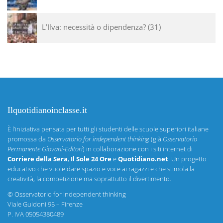
L’Ilva: necessità o dipendenza?
31
Ilquotidianoinclasse.it
È l’iniziativa pensata per tutti gli studenti delle scuole superiori italiane
promossa da
Osservatorio for independent thinking
(già
Osservatorio
Permanente Giovani-Editori
) in collaborazione con i siti internet di
Corriere della Sera
,
Il Sole 24 Ore
e
Quotidiano.net
. Un progetto
educativo che vuole dare spazio e voce ai ragazzi e che stimola la
creatività, la competizione ma soprattutto il divertimento.
©
Osservatorio for independent thinking
Viale Guidoni 95 – Firenze
P. IVA 05054380489