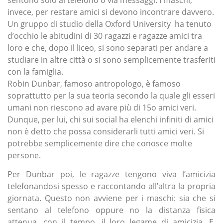
sentono solo al telefono o via messaggi. I maschi,
invece, per restare amici si devono incontrare davvero.
Un gruppo di studio della Oxford University ha tenuto
d’occhio le abitudini di 30 ragazzi e ragazze amici tra
loro e che, dopo il liceo, si sono separati per andare a
studiare in altre città o si sono semplicemente trasferiti
con la famiglia.
Robin Dunbar, famoso antropologo, è famoso
soprattutto per la sua teoria secondo la quale gli esseri
umani non riescono ad avare più di 15o amici veri.
Dunque, per lui, chi sui social ha elenchi infiniti di amici
non è detto che possa considerarli tutti amici veri. Si
potrebbe semplicemente dire che conosce molte
persone.
Per Dunbar poi, le ragazze tengono viva l’amicizia
telefonandosi spesso e raccontando all’altra la propria
giornata. Questo non avviene per i maschi: sia che si
sentano al telefono oppure no la distanza fisica
attenua, con il tempo, il loro legame di amicizia. E,