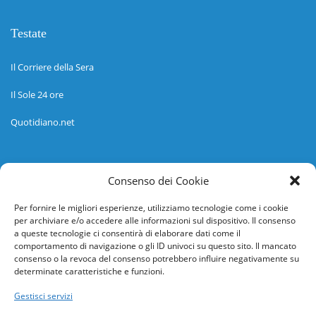
Testate
Il Corriere della Sera
Il Sole 24 ore
Quotidiano.net
Informazioni
Consenso dei Cookie
Regolamento
Per fornire le migliori esperienze, utilizziamo tecnologie come i cookie
per archiviare e/o accedere alle informazioni sul dispositivo. Il consenso
Help desk
a queste tecnologie ci consentirà di elaborare dati come il
comportamento di navigazione o gli ID univoci su questo sito. Il mancato
Guida rapida
consenso o la revoca del consenso potrebbero influire negativamente su
determinate caratteristiche e funzioni.
Richiesta di inserimento nuova scuola
Gestisci servizi
adesioni@osservatorionline.it