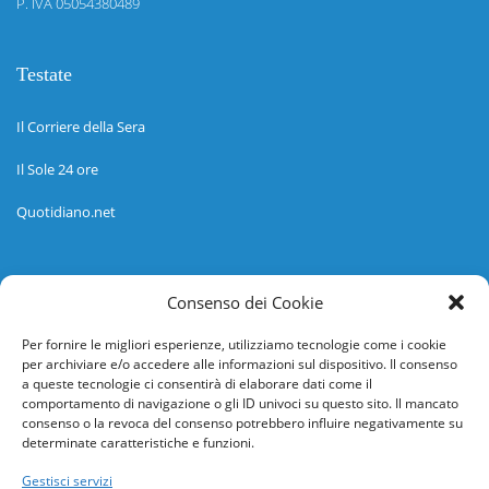
P. IVA 05054380489
Testate
Il Corriere della Sera
Il Sole 24 ore
Quotidiano.net
Informazioni
Consenso dei Cookie
Regolamento
Per fornire le migliori esperienze, utilizziamo tecnologie come i cookie
per archiviare e/o accedere alle informazioni sul dispositivo. Il consenso
Help desk
a queste tecnologie ci consentirà di elaborare dati come il
comportamento di navigazione o gli ID univoci su questo sito. Il mancato
Guida rapida
consenso o la revoca del consenso potrebbero influire negativamente su
determinate caratteristiche e funzioni.
Richiesta di inserimento nuova scuola
Gestisci servizi