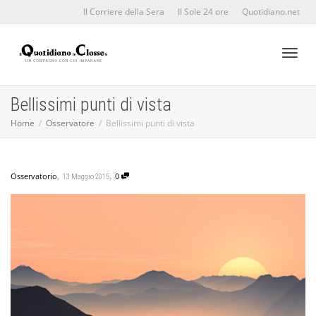
Il Corriere della Sera
Il Sole 24 ore
Quotidiano.net
Toggl
Bellissimi punti di vista
Home
Osservatore
Bellissimi punti di vista
naviga
,
,
Osservatorio
0
13 Maggio 2015