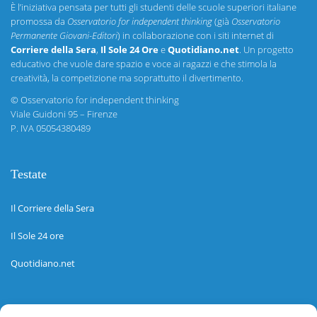
È l’iniziativa pensata per tutti gli studenti delle scuole superiori italiane
promossa da
Osservatorio for independent thinking
(già
Osservatorio
Permanente Giovani-Editori
) in collaborazione con i siti internet di
Corriere della Sera
,
Il Sole 24 Ore
e
Quotidiano.net
. Un progetto
educativo che vuole dare spazio e voce ai ragazzi e che stimola la
creatività, la competizione ma soprattutto il divertimento.
©
Osservatorio for independent thinking
Viale Guidoni 95 – Firenze
P. IVA 05054380489
Testate
Il Corriere della Sera
Il Sole 24 ore
Quotidiano.net
Informazioni