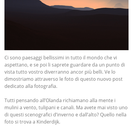
Ci sono paesaggi bellissimi in tutto il mondo che vi
aspettano, e se poi li saprete guardare da un punto di
vista tutto vostro diverranno ancor più belli. Ve lo
dimostriamo attraverso le foto di questo nuovo post
dedicato alla fotografia.
Tutti pensando all’Olanda richiamano alla mente i
mulini a vento, tulipani e canali. Ma avete mai visto uno
di questi scenografici d’inverno e dall’alto? Quello nella
foto si trova a Kinderdijk.