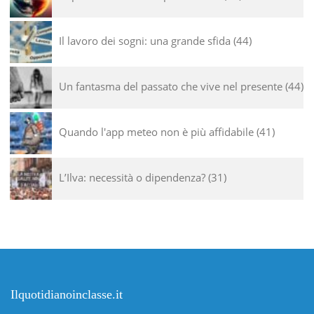
Il lavoro dei sogni: una grande sfida
44
Un fantasma del passato che vive nel presente
44
Quando l'app meteo non è più affidabile
41
L’Ilva: necessità o dipendenza?
31
Ilquotidianoinclasse.it