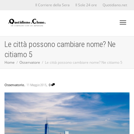
Il Corriere della Sera
Il Sole 24 ore
Quotidiano.net
Toggl
Le città possono cambiare nome? Ne
citiamo 5
naviga
Home
Osservatore
Le città possono cambiare nome? Ne citiamo 5
,
,
Osservatorio
0
11 Maggio 2015