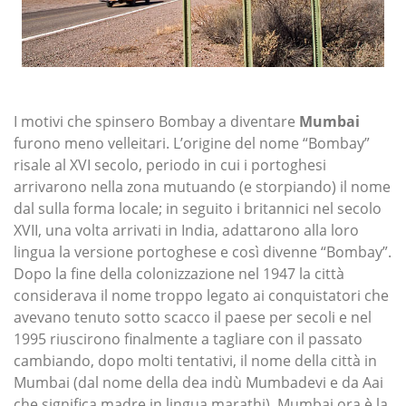
I motivi che spinsero Bombay a diventare
Mumbai
furono meno velleitari. L’origine del nome “Bombay”
risale al XVI secolo, periodo in cui i portoghesi
arrivarono nella zona mutuando (e storpiando) il nome
dal sulla forma locale; in seguito i britannici nel secolo
XVII, una volta arrivati in India, adattarono alla loro
lingua la versione portoghese e così divenne “Bombay”.
Dopo la fine della colonizzazione nel 1947 la città
considerava il nome troppo legato ai conquistatori che
avevano tenuto sotto scacco il paese per secoli e nel
1995 riuscirono finalmente a tagliare con il passato
cambiando, dopo molti tentativi, il nome della città in
Mumbai (dal nome della dea indù Mumbadevi e da Aai
che significa madre in lingua marathi). Mumbai ora è la