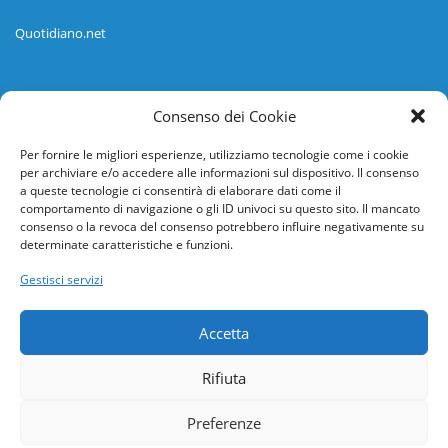
Quotidiano.net
Informazioni
Consenso dei Cookie
Regolamento
Per fornire le migliori esperienze, utilizziamo tecnologie come i cookie
per archiviare e/o accedere alle informazioni sul dispositivo. Il consenso
Help desk
a queste tecnologie ci consentirà di elaborare dati come il
comportamento di navigazione o gli ID univoci su questo sito. Il mancato
Guida rapida
consenso o la revoca del consenso potrebbero influire negativamente su
determinate caratteristiche e funzioni.
Richiesta di inserimento nuova scuola
Gestisci servizi
adesioni@osservatorionline.it
Accetta
Privacy
Rifiuta
Cookies
Preferenze