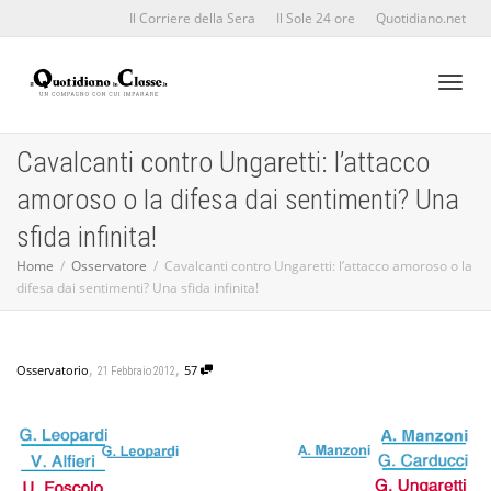
Il Corriere della Sera
Il Sole 24 ore
Quotidiano.net
Toggl
Cavalcanti contro Ungaretti: l’attacco
amoroso o la difesa dai sentimenti? Una
naviga
sfida infinita!
Home
Osservatore
Cavalcanti contro Ungaretti: l’attacco amoroso o la
difesa dai sentimenti? Una sfida infinita!
,
,
Osservatorio
57
21 Febbraio 2012