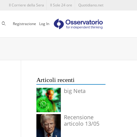
Il Corriere della Sera
Il Sole 24 ore
Quotidiano.net
Cerca
Registrazione
Log In
Articoli recenti
big Neta
Recensione
articolo 13/05