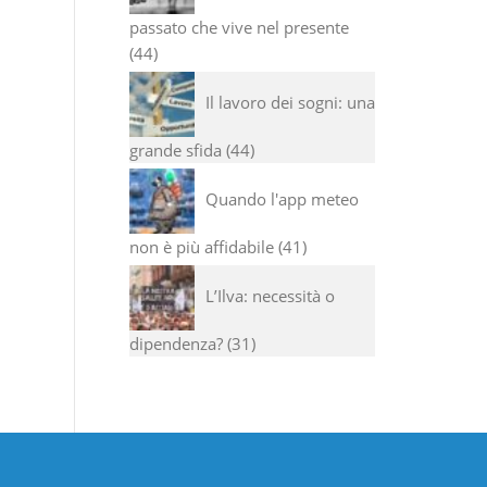
passato che vive nel presente
44
Il lavoro dei sogni: una
grande sfida
44
Quando l'app meteo
non è più affidabile
41
L’Ilva: necessità o
dipendenza?
31