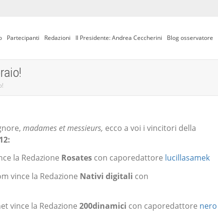
o
Partecipanti
Redazioni
Il Presidente: Andrea Ceccherini
Blog osservatore
raio!
o!
ignore,
madames et messieurs,
ecco a voi i vincitori della
12:
vince la Redazione
Rosates
con caporedattore
lucillasamek
com vince la Redazione
Nativi digitali
con
net vince la Redazione
200dinamici
con caporedattore
nero