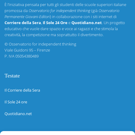
È l’iniziativa pensata per tutti gli studenti delle scuole superiori italiane
promossa da
Osservatorio for independent thinking
(già
Osservatorio
Permanente Giovani-Editori
) in collaborazione con i siti internet di
Corriere della Sera
,
Il Sole 24 Ore
e
Quotidiano.net
. Un progetto
educativo che vuole dare spazio e voce ai ragazzi e che stimola la
creatività, la competizione ma soprattutto il divertimento.
©
Osservatorio for independent thinking
Viale Guidoni 95 – Firenze
P. IVA 05054380489
Testate
Il Corriere della Sera
Il Sole 24 ore
Quotidiano.net
Informazioni