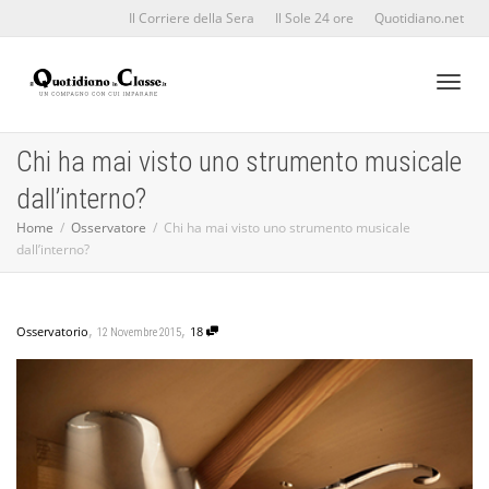
Il Corriere della Sera
Il Sole 24 ore
Quotidiano.net
Toggl
Chi ha mai visto uno strumento musicale
dall’interno?
naviga
Home
Osservatore
Chi ha mai visto uno strumento musicale
dall’interno?
,
,
Osservatorio
18
12 Novembre 2015