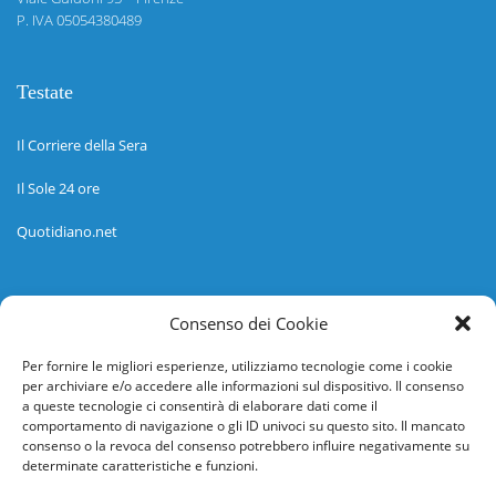
P. IVA 05054380489
Testate
Il Corriere della Sera
Il Sole 24 ore
Quotidiano.net
Informazioni
Consenso dei Cookie
Regolamento
Per fornire le migliori esperienze, utilizziamo tecnologie come i cookie
per archiviare e/o accedere alle informazioni sul dispositivo. Il consenso
Help desk
a queste tecnologie ci consentirà di elaborare dati come il
comportamento di navigazione o gli ID univoci su questo sito. Il mancato
Guida rapida
consenso o la revoca del consenso potrebbero influire negativamente su
determinate caratteristiche e funzioni.
Richiesta di inserimento nuova scuola