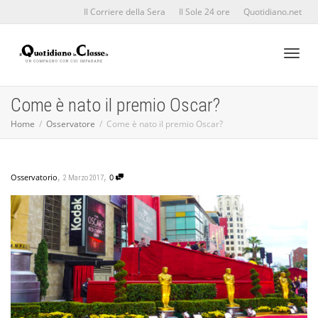
Il Corriere della Sera
Il Sole 24 ore
Quotidiano.net
Toggl
Come è nato il premio Oscar?
Home
Osservatore
Come è nato il premio Oscar?
naviga
,
,
Osservatorio
0
2 Marzo 2017