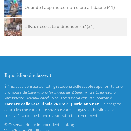
Quando l'app meteo non è più affidabile
41
L’Ilva: necessità o dipendenza?
31
Ilquotidianoinclasse.it
È l’iniziativa pensata per tutti gli studenti delle scuole superiori italiane
promossa da
Osservatorio for independent thinking
(già
Osservatorio
Permanente Giovani-Editori
) in collaborazione con i siti internet di
Corriere della Sera
,
Il Sole 24 Ore
e
Quotidiano.net
. Un progetto
educativo che vuole dare spazio e voce ai ragazzi e che stimola la
creatività, la competizione ma soprattutto il divertimento.
©
Osservatorio for independent thinking
Viale Guidoni 95 – Firenze