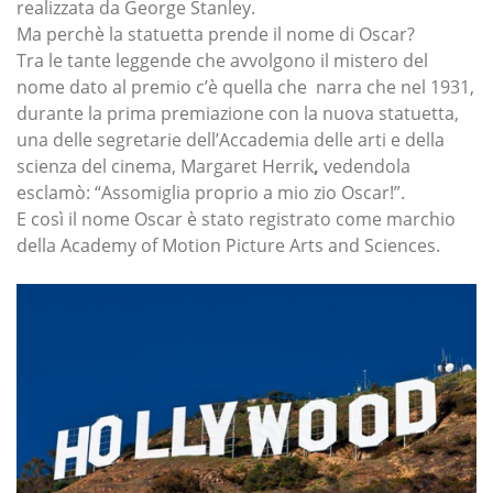
realizzata da George Stanley.
Ma perchè la statuetta prende il nome di Oscar?
Tra le tante leggende che avvolgono il mistero del
nome dato al premio c’è quella che narra che nel 1931,
durante la prima premiazione con la nuova statuetta,
una delle segretarie dell’Accademia delle arti e della
scienza del cinema, Margaret Herrik
,
vedendola
esclamò: “Assomiglia proprio a mio zio Oscar!”.
E così il nome Oscar è stato registrato come marchio
della Academy of Motion Picture Arts and Sciences.