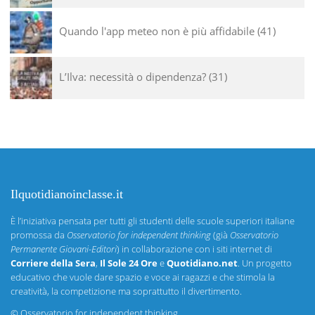
Quando l'app meteo non è più affidabile
41
L’Ilva: necessità o dipendenza?
31
Ilquotidianoinclasse.it
È l’iniziativa pensata per tutti gli studenti delle scuole superiori italiane
promossa da
Osservatorio for independent thinking
(già
Osservatorio
Permanente Giovani-Editori
) in collaborazione con i siti internet di
Corriere della Sera
,
Il Sole 24 Ore
e
Quotidiano.net
. Un progetto
educativo che vuole dare spazio e voce ai ragazzi e che stimola la
creatività, la competizione ma soprattutto il divertimento.
©
Osservatorio for independent thinking