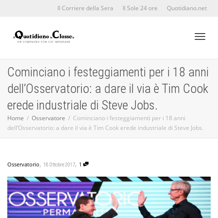
Il Corriere della Sera
Il Sole 24 ore
Quotidiano.net
Toggl
Cominciano i festeggiamenti per i 18 anni
dell’Osservatorio: a dare il via è Tim Cook
naviga
erede industriale di Steve Jobs.
Home
Osservatore
Cominciano i festeggiamenti per i 18 anni
dell’Osservatorio: a dare il via è Tim Cook erede industriale di Steve Jobs.
,
,
Osservatorio
1
18 Ottobre 2017