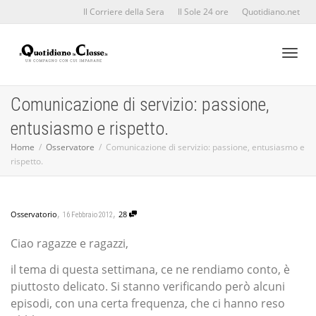
Il Corriere della Sera
Il Sole 24 ore
Quotidiano.net
Toggl
Comunicazione di servizio: passione,
entusiasmo e rispetto.
naviga
Home
Osservatore
Comunicazione di servizio: passione, entusiasmo e
rispetto.
,
,
Osservatorio
28
16 Febbraio 2012
Ciao ragazze e ragazzi,
il tema di questa settimana, ce ne rendiamo conto, è
piuttosto delicato. Si stanno verificando però alcuni
episodi, con una certa frequenza, che ci hanno reso