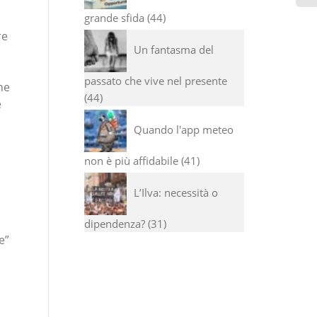
grande sfida
44
,
re
Un fantasma del
passato che vive nel presente
he
44
e
Quando l'app meteo
non è più affidabile
41
L’Ilva: necessità o
dipendenza?
31
e”