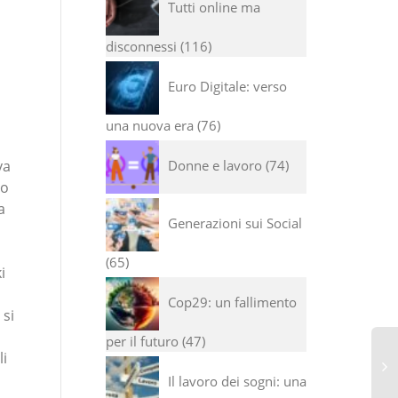
Tutti online ma
disconnessi
116
Euro Digitale: verso
una nuova era
76
Donne e lavoro
74
va
no
a
Generazioni sui Social
65
i
Cop29: un fallimento
 si
per il futuro
47
li
Il lavoro dei sogni: una