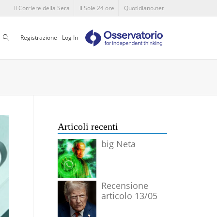
Il Corriere della Sera
Il Sole 24 ore
Quotidiano.net
Cerca
Registrazione
Log In
Articoli recenti
big Neta
Recensione
articolo 13/05