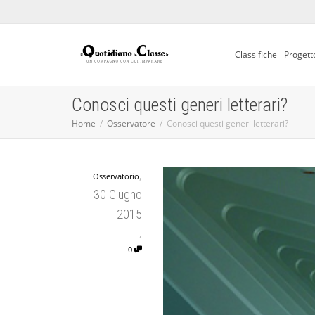
Classifiche
Progett
Conosci questi generi letterari?
Home
Osservatore
Conosci questi generi letterari?
,
Osservatorio
30 Giugno
2015
,
0