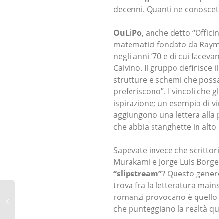
decenni. Quanti ne conoscet
OuLiPo
, anche detto “Officin
matematici fondato da Raym
negli anni ’70 e di cui facev
Calvino. Il gruppo definisce 
strutture e schemi che possa
preferiscono”. I vincoli che 
ispirazione; un esempio di vi
aggiungono una lettera alla p
che abbia stanghette in alto e
Sapevate invece che scrittori 
Murakami e Jorge Luis Borge
“slipstream”
? Questo genere 
trova fra la letteratura mains
romanzi provocano è quello 
che punteggiano la realtà qu