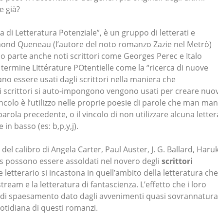
e già?
a di Letteratura Potenziale”, è un gruppo di letterati e
ond Queneau (l’autore del noto romanzo Zazie nel Metrò)
ano parte anche noti scrittori come Georges Perec e Italo
il termine LIttérature POtentielle come la “ricerca di nuove
no essere usati dagli scrittori nella maniera che
gli scrittori si auto-impongono vengono usati per creare nuo
ncolo è l’utilizzo nelle proprie poesie di parole che man ma
arola precedente, o il vincolo di non utilizzare alcuna letter
 in basso (es: b,p,y,j).
del calibro di Angela Carter, Paul Auster, J. G. Ballard, Haruk
s possono essere assoldati nel novero degli
scrittori
letterario si incastona in quell’ambito della letteratura che
tream e la letteratura di fantascienza. L’effetto che i loro
di spaesamento dato dagli avvenimenti quasi sovrannatura
otidiana di questi romanzi.