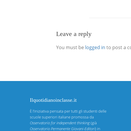
Leave a reply
You must be
logged in
to post a 
Ilquotidianoinclasse.it
È l’iniziativa pensata per tutti gli studenti delle
scuole superiori italiane promossa da
Osservatorio for independent thinking
(già
Osservatorio Permanente Giovani-Editori
) in