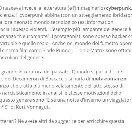
0 nasceva invece la letteratura (e l’immaginario)
cyberpunk
cienza. Il cyberpunk abbina (con un atteggiamento ibridato
allora neonato mondo tecnologico (es: information
ciali spesso violenti. L’esempio più lampante del genere è
romanzo “Neuromante”. I protagonisti sono spesso hacker c
 virtuale e quello reale. Anche nel mondo del fumetto oper
l cinema film come Blade Runner, Tron e Matrix sono ottimi
peculiari del genere.
a grande letteratura del passato. Quando si parla di The
 o del Decameron di Boccaccio si parla di
meta-romanzo
,
zo che tratta più meno velatamente dell’atto stesso di
arcisisticamente in analisi le stesse motivazioni dello
questo genere sono “E se una notte d’inverno un viaggiator
 n° 5” di Kurt Vonnegut.
terari? Ne avete altri da suggerire per arricchire questa