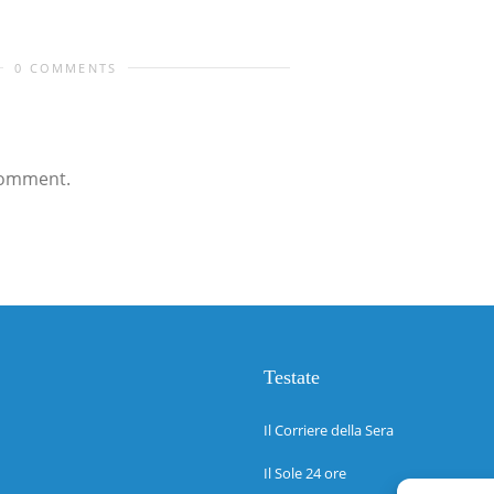
0 COMMENTS
comment.
Testate
Il Corriere della Sera
Il Sole 24 ore