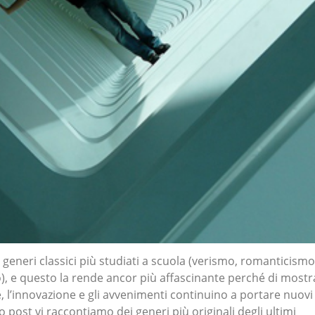
ai generi classici più studiati a scuola (verismo, romanticismo
, e questo la rende ancor più affascinante perché di mostr
, l’innovazione e gli avvenimenti continuino a portare nuovi
sto post vi raccontiamo dei generi più originali degli ultimi