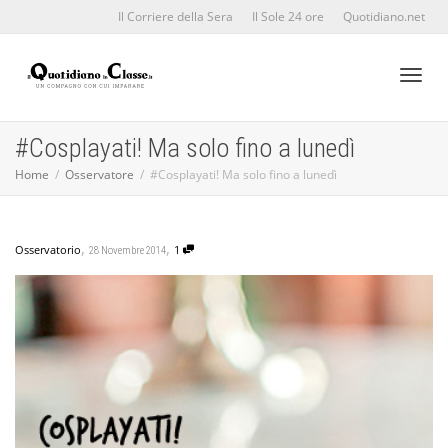
Il Corriere della Sera
Il Sole 24 ore
Quotidiano.net
Toggl
#Cosplayati! Ma solo fino a lunedì
Home
Osservatore
#Cosplayati! Ma solo fino a lunedì
naviga
,
,
Osservatorio
1
28 Novembre 2014