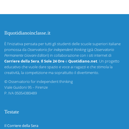
Ilquotidianoinclasse.it
È l’iniziativa pensata per tutti gli studenti delle scuole superiori italiane
promossa da
Osservatorio for independent thinking
(già
Osservatorio
Permanente Giovani-Editori
) in collaborazione con i siti internet di
Corriere della Sera
,
Il Sole 24 Ore
e
Quotidiano.net
. Un progetto
educativo che vuole dare spazio e voce ai ragazzi e che stimola la
creatività, la competizione ma soprattutto il divertimento.
©
Osservatorio for independent thinking
Viale Guidoni 95 – Firenze
P. IVA 05054380489
Testate
Il Corriere della Sera