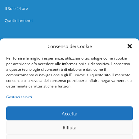
Il Sole 24 ore
Quotidiano.net
Informazioni
Consenso dei Cookie
Regolamento
Per fornire le migliori esperienze, utilizziamo tecnologie come i cookie
per archiviare e/o accedere alle informazioni sul dispositivo. Il consenso
Help desk
a queste tecnologie ci consentirà di elaborare dati come il
comportamento di navigazione o gli ID univoci su questo sito. Il mancato
Guida rapida
consenso o la revoca del consenso potrebbero influire negativamente su
determinate caratteristiche e funzioni.
Richiesta di inserimento nuova scuola
Gestisci servizi
adesioni@osservatorionline.it
Accetta
Privacy
Rifiuta
Cookies