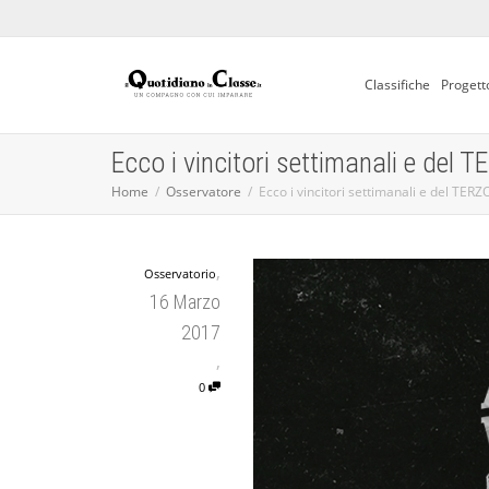
Classifiche
Progett
Ecco i vincitori settimanali e del
Home
Osservatore
Ecco i vincitori settimanali e del TER
,
Osservatorio
16 Marzo
2017
,
0