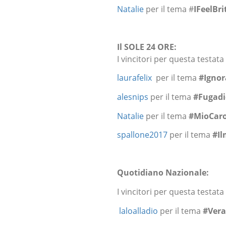
Natalie
per il tema #
IFeelBri
Il SOLE 24 ORE:
I vincitori per questa testata
laurafelix
per il tema
#Ignor
alesnips
per il tema
#Fugadic
Natalie
per il tema
#MioCar
spallone2017
per il tema
#I
Quotidiano Nazionale:
I vincitori per questa testata
laloalladio
per il tema
#Vera