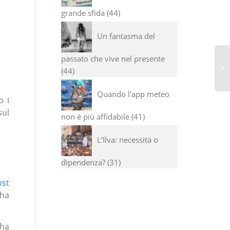
grande sfida
44
Un fantasma del
passato che vive nel presente
44
Quando l'app meteo
I 
o i
ve
ul
non è più affidabile
41
se
co
L’Ilva: necessità o
dipendenza?
31
ost
ha
ha