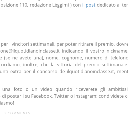
osizione 110, redazione Lèggimi ) con
il post
dedicato al t
 per i vincitori settimanali, per poter ritirare il premio, dovr
ne@ilquotidianoinclasse.it indicando il vostro nickname,
ne (se ne avete una), nome, cognome, numero di telefon
icordiamo, inoltre, che la vittoria del premio settimanale
nti extra per il concorso de ilquotidianoinclasse.it, men
 una foto o un video quando riceverete gli ambitiss
 di postarli su Facebook, Twitter o Instagram: condividete 
siasmo!
0 COMMENTS