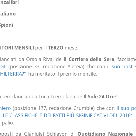
nzalibri
taliano
Spioni
CITORI MENSILI
per il
TERZO
mese:
lanciati da Orsola Riva, de
Il Corriere della Sera
, facciam
UGL
(posizione 33, redazione Aleteia) che con
il suo post
s
GHILTERRA?”
ha meritato il premio mensile.
r i temi lanciati da Luca Tremolada de
Il Sole 24 Ore
?
hiero
(posizione 177, redazione Crumble) che con
il suo p
E CLASSIFICHE E DEI FATTI PIÙ SIGINIFICATIVI DEL 2016”
 palio.
oposti da Gianluigi Schiavon di
Quotidiano Nazionale