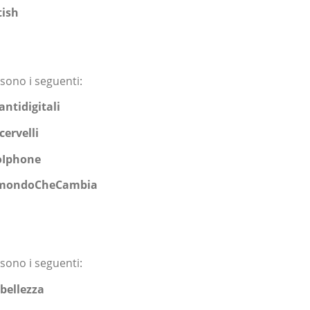
tish
 sono i seguenti:
antidigitali
ervelli
oIphone
lmondoCheCambia
 sono i seguenti:
bellezza