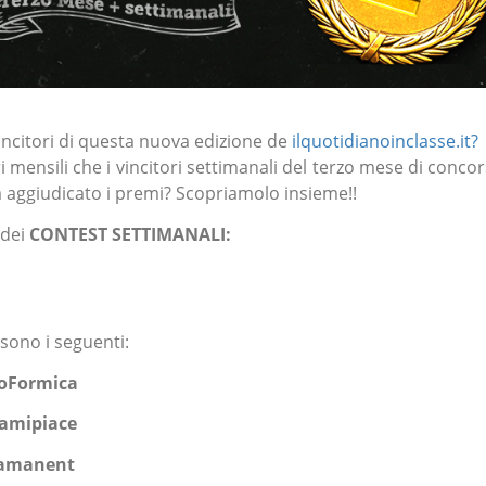
vincitori di questa nuova edizione de
ilquotidianoinclasse.it?
ri mensili che i vincitori settimanali del terzo mese di conco
arà aggiudicato i premi? Scopriamolo insieme!!
 dei
CONTEST SETTIMANALI:
 sono i seguenti:
aoFormica
amipiace
amanent