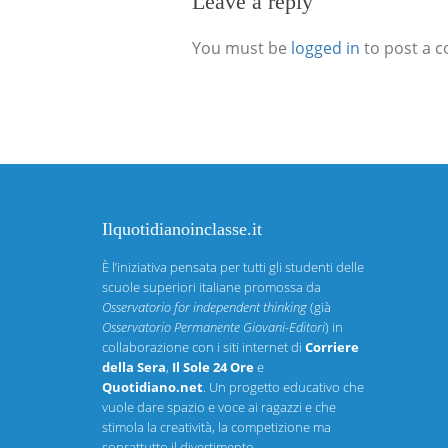
Leave a reply
You must be
logged in
to post a 
Ilquotidianoinclasse.it
È l’iniziativa pensata per tutti gli studenti delle
scuole superiori italiane promossa da
Osservatorio for independent thinking
(già
Osservatorio Permanente Giovani-Editori
) in
collaborazione con i siti internet di
Corriere
della Sera
,
Il Sole 24 Ore
e
Quotidiano.net
. Un progetto educativo che
vuole dare spazio e voce ai ragazzi e che
stimola la creatività, la competizione ma
soprattutto il divertimento.