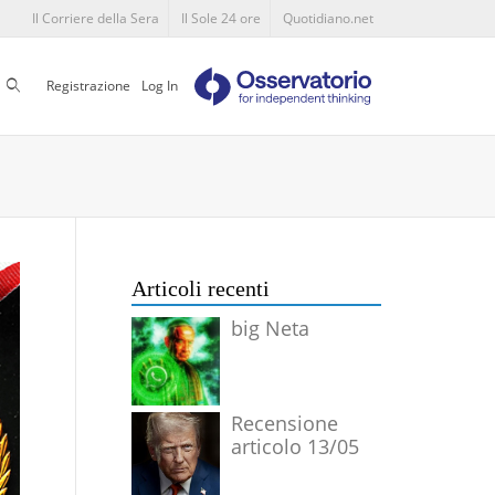
Il Corriere della Sera
Il Sole 24 ore
Quotidiano.net
Cerca
Registrazione
Log In
Articoli recenti
big Neta
Recensione
articolo 13/05