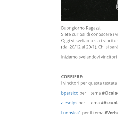
Buongiorno Ragazzi,
Siete curiosi di conoscere i 
Oggi vi sveliamo sia i vincito
(dal 26/12 al 29/1). Chi si s
Iniziamo svelandovi vincitori
CORRIERE:
I vincitori per questa testata
bpersico
per il tema
#Cical
alesnips
per il tema
#Ascuol
Ludovica1
per il tema
#Verb