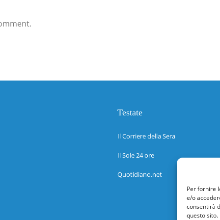
comment.
Testate
Il Corriere della Sera
Il Sole 24 ore
Quotidiano.net
Per fornire 
e/o accedere
consentirà d
questo sito.