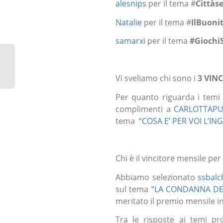
alesnips
per il tema #
Cittàse
Natalie
per il tema #
IlBuoni
samarxi
per il tema
#Giochi
Vi sveliamo chi sono i
3 VIN
Per quanto riguarda i temi 
complimenti a
CARLOTTAP
tema
“COSA E’ PER VOI L’IN
Chi è il vincitore mensile pe
Abbiamo selezionato
ssbalc
sul tema
“LA CONDANNA DELL
meritato il premio mensile in
Tra le risposte ai temi pr