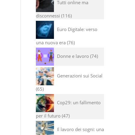
Tutti online ma
disconnessi
116
Euro Digitale: verso
una nuova era
76
Donne e lavoro
74
Generazioni sui Social
65
Cop29: un fallimento
per il futuro
47
Il lavoro dei sogni: una