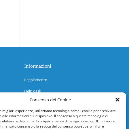
Informazioni
Regolamento
Help desk
Consenso dei Cookie
Guida rapida
le migliori esperienze, utilizziamo tecnologie come i cookie per archiviare
Richiesta di inserimento nuova scuola
 alle informazioni sul dispositivo. Il consenso a queste tecnologie ci
i elaborare dati come il comportamento di navigazione o gli ID univoci su
adesioni@osservatorionline.it
 Il mancato consenso o la revoca del consenso potrebbero influire