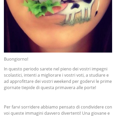
Buongiorno!
In questo periodo sarete nel pieno dei vostri impegni
scolastici, intenti a migliorare i vostri voti, a studiare e
ad approfittare dei vostri weekend per godervi le prime
giornate tiepide di questa primavera alle porte!
Per farvi sorridere abbiamo pensato di condividere con
voi queste immagini davvero divertenti! Una giovane e