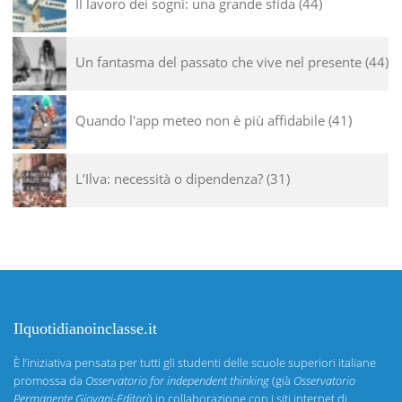
Il lavoro dei sogni: una grande sfida
44
Un fantasma del passato che vive nel presente
44
Quando l'app meteo non è più affidabile
41
L’Ilva: necessità o dipendenza?
31
Ilquotidianoinclasse.it
È l’iniziativa pensata per tutti gli studenti delle scuole superiori italiane
promossa da
Osservatorio for independent thinking
(già
Osservatorio
Permanente Giovani-Editori
) in collaborazione con i siti internet di