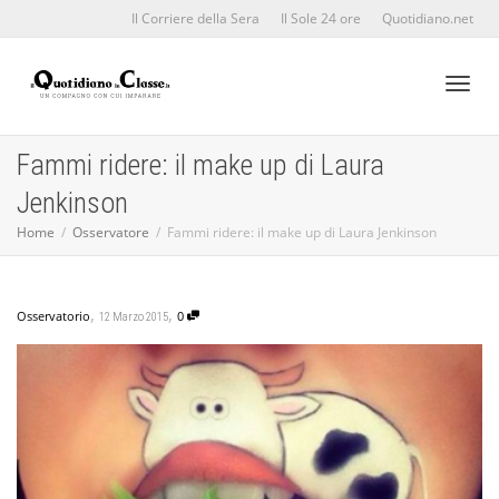
Il Corriere della Sera
Il Sole 24 ore
Quotidiano.net
Toggl
Fammi ridere: il make up di Laura
Jenkinson
naviga
Home
Osservatore
Fammi ridere: il make up di Laura Jenkinson
,
,
Osservatorio
0
12 Marzo 2015