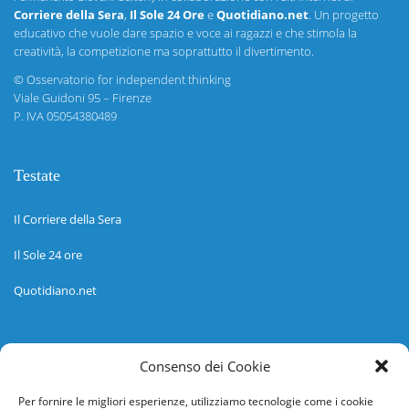
Corriere della Sera
,
Il Sole 24 Ore
e
Quotidiano.net
. Un progetto
educativo che vuole dare spazio e voce ai ragazzi e che stimola la
creatività, la competizione ma soprattutto il divertimento.
©
Osservatorio for independent thinking
Viale Guidoni 95 – Firenze
P. IVA 05054380489
Testate
Il Corriere della Sera
Il Sole 24 ore
Quotidiano.net
Informazioni
Consenso dei Cookie
Regolamento
Per fornire le migliori esperienze, utilizziamo tecnologie come i cookie