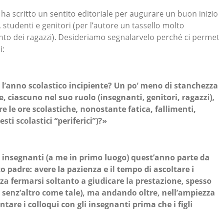
ha scritto un sentito editoriale per augurare un buon inizio
 studenti e genitori (per l’autore un tassello molto
to dei ragazzi). Desideriamo segnalarvelo perché ci perme
i:
 l’anno scolastico incipiente? Un po’ meno di stanchezza
, ciascuno nel suo ruolo (insegnanti, genitori, ragazzi),
e le ore scolastiche, nonostante fatica, fallimenti,
esti scolastici “periferici”)?»
e insegnanti (a me in primo luogo) quest’anno parte da
padre: avere la pazienza e il tempo di ascoltare i
nza fermarsi soltanto a giudicare la prestazione, spesso
 senz’altro come tale), ma andando oltre, nell’ampiezza
ntare i colloqui con gli insegnanti prima che i figli