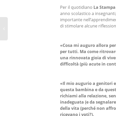
Per il quotidiano
La Stampa
anno scolastico a insegnanti,
importante nell’apprendimen
di stimolare alcune riflession
«Cosa mi auguro allora per
per tutti. Ma come ritrovare
una rinnovata gioia di viver
difficoltà (più acute in cont
«Il mio augurio a genitori 
questa bambina e da questo 
richiami alla relazione, se
inadeguata (e da segnalare
della vita (perché non affro
ricevano i voti?).