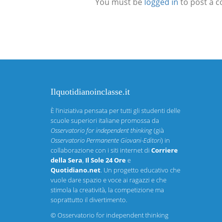
You must be
logged in
to post a 
Ilquotidianoinclasse.it
È l’iniziativa pensata per tutti gli studenti delle
scuole superiori italiane promossa da
Osservatorio for independent thinking
(già
Osservatorio Permanente Giovani-Editori
) in
collaborazione con i siti internet di
Corriere
della Sera
,
Il Sole 24 Ore
e
Quotidiano.net
. Un progetto educativo che
vuole dare spazio e voce ai ragazzi e che
stimola la creatività, la competizione ma
soprattutto il divertimento.
©
Osservatorio for independent thinking