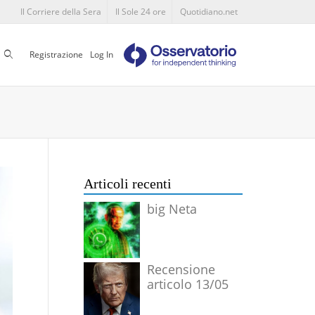
Il Corriere della Sera
Il Sole 24 ore
Quotidiano.net
Cerca
Registrazione
Log In
Articoli recenti
big Neta
Recensione
articolo 13/05