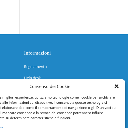
Informazioni
Regolamento
Help desk
Consenso dei Cookie
Guida rapida
le migliori esperienze, utilizziamo tecnologie come i cookie per archiviare
Richiesta di inserimento nuova scuola
 alle informazioni sul dispositivo. Il consenso a queste tecnologie ci
i elaborare dati come il comportamento di navigazione o gli ID univoci su
adesioni@osservatorionline.it
 Il mancato consenso o la revoca del consenso potrebbero influire
e su determinate caratteristiche e funzioni.
Privacy
izi