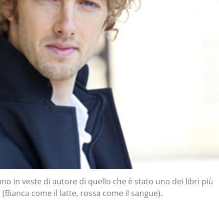
no in veste di autore di quello che è stato uno dei libri più
i (Bianca come il latte, rossa come il sangue).