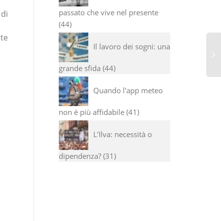
passato che vive nel presente
 di
44
tte
Il lavoro dei sogni: una
grande sfida
44
Quando l'app meteo
non è più affidabile
41
L’Ilva: necessità o
dipendenza?
31