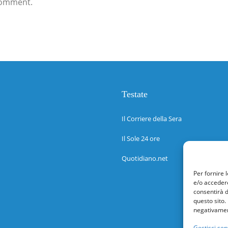
comment.
Testate
Il Corriere della Sera
Il Sole 24 ore
Quotidiano.net
Per fornire 
e/o accedere
consentirà d
questo sito.
negativament
Gestisci serv