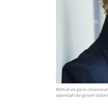
Molti di voi già lo conosceran
apprezzati dai giovani italian