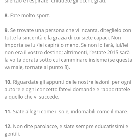
silenzio e respirate. Chiudete gli occhi, grati.
8.
Fate molto sport.
9.
Se trovate una persona che vi incanta, diteglielo con
tutte la sincerità e la grazia di cui siete capaci. Non
importa se lui/lei capirà o meno. Se non lo farà, lui/lei
non era il vostro destino; altrimenti, l’estate 2015 sarà
la volta dorata sotto cui camminare insieme (se questa
va male, tornate al punto 8).
10.
Riguardate gli appunti delle nostre lezioni: per ogni
autore e ogni concetto fatevi domande e rapportatele
a quello che vi succede.
11.
Siate allegri come il sole, indomabili come il mare.
12.
Non dite parolacce, e siate sempre educatissimi e
gentili.