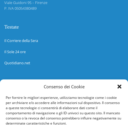
Viale Guidoni 95 – Firenze
P. IVA 05054380489
Testate
Il Corriere della Sera
Il Sole 24 ore
Quotidiano.net
Informazioni
Consenso dei Cookie
Regolamento
Per fornire le migliori esperienze, utilizziamo tecnologie come i cookie
per archiviare e/o accedere alle informazioni sul dispositivo. Il consenso
Help desk
a queste tecnologie ci consentirà di elaborare dati come il
comportamento di navigazione o gli ID univoci su questo sito. Il mancato
Guida rapida
consenso o la revoca del consenso potrebbero influire negativamente su
determinate caratteristiche e funzioni.