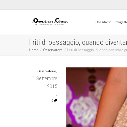
Classifiche
Progett
I riti di passaggio, quando diventa
Home
Osservatore
I riti di passaggio, quando diventare 
,
Osservatorio
1 Settembre
2015
,
0