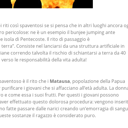
iti così spaventosi se si pensa che in altri luoghi ancora o
vero pericolose: ne è un esempio il bunjee jumping ante
e isola di Pentecoste. Il rito di passaggio è
terra”. Consiste nel lanciarsi da una struttura artificiale in
iane correndo talvolta il rischio di schiantarsi a terra da 40
 verso le responsabilità della vita adulta!
aventoso è il rito che i
Matausa
, popolazione della Papua
urificare i giovani che si affacciano all’età adulta. La donn
 e come essa i suoi frutti. Per questi i giovani possono
 aver effettuato questo dolorosa procedura: vengono inseri
no fatte passare dalle narici creando un’emorragia di sang
este sostanze il ragazzo è considerato puro.