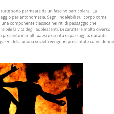
 tutte sono permeate da un fascino particolare. La
assaggio per antonomasia. Segni indelebili sul corpo come
o una componente classica nei riti di passaggio che
sibile la vita degli adolescenti. Di carattere molto diverso,
ti presente in molti paesi è un rito di passaggio: durante
agazze della buona società vengono presentate come donne