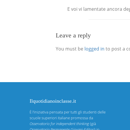
E voi vi lamentate ancora deg
Leave a reply
You must be
logged in
to post a 
Ilquotidianoinclasse.it
È l’iniziativa pensata per tutti gli studenti delle
scuole superiori italiane promossa da
Osservatorio for independent thinking
(già
Osservatorio Permanente Giovani-Editori
) in