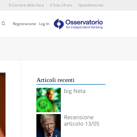
Il Corriere della Sera
Il Sole 24 ore
Quotidiano.net
Cerca
Registrazione
Log In
Articoli recenti
big Neta
Recensione
articolo 13/05