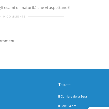
li esami di maturità che vi aspettano?!
0 COMMENTS
comment.
Testate
Il Corriere della Sera
Il Sole 24 ore