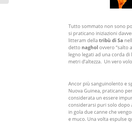
Tutto sommato non sono poi r
si praticano iniziazioni dav
litteram della
tribù di Sa
nell
detto
naghol
ovvero “salto a 
legno legati ad una corda di l
metri d’altezza. Un vero volo
Ancor più sanguinolento e sp
Nuova Guinea, praticano per p
considerata un essere impuro
considerarsi puri solo dopo
in gola due canne che vengo
e muco. Una volta espulse qu