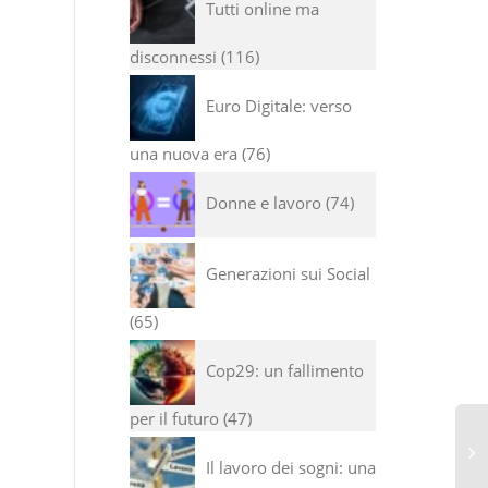
Tutti online ma
disconnessi
116
Euro Digitale: verso
una nuova era
76
Donne e lavoro
74
Generazioni sui Social
65
Cop29: un fallimento
per il futuro
47
Il lavoro dei sogni: una