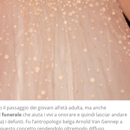
 il passaggio dei giovani all’età adulta, ma anche
l
funerale
che aiuta i vivi a onorare e quindi lasciar andare
ta) i defunti. Fu l’antropologo belga Arnold Van Gennep a
ta questo concetto rendendolo oltremodo diffuso.