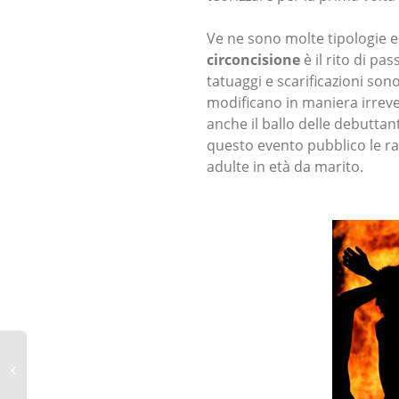
Ve ne sono molte tipologie e
circoncisione
è il rito di p
tatuaggi e scarificazioni son
modificano in maniera irrever
anche il ballo delle debuttan
questo evento pubblico le r
adulte in età da marito.