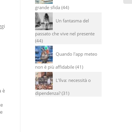
grande sfida
44
Un fantasma del
ggi
passato che vive nel presente
44
Quando l'app meteo
non è più affidabile
41
L’Ilva: necessità o
a è
dipendenza?
31
te
ue