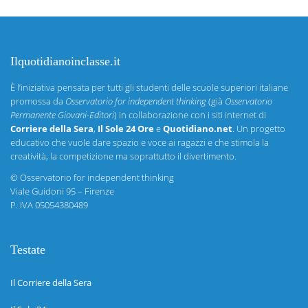
Ilquotidianoinclasse.it
È l’iniziativa pensata per tutti gli studenti delle scuole superiori italiane
promossa da
Osservatorio for independent thinking
(già
Osservatorio
Permanente Giovani-Editori
) in collaborazione con i siti internet di
Corriere della Sera
,
Il Sole 24 Ore
e
Quotidiano.net
. Un progetto
educativo che vuole dare spazio e voce ai ragazzi e che stimola la
creatività, la competizione ma soprattutto il divertimento.
©
Osservatorio for independent thinking
Viale Guidoni 95 – Firenze
P. IVA 05054380489
Testate
Il Corriere della Sera