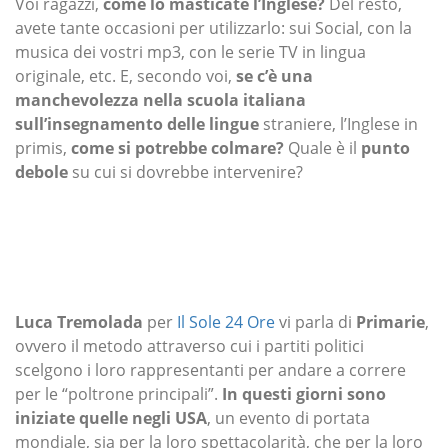
Voi ragazzi,
come lo masticate l’Inglese?
Del resto,
avete tante occasioni per utilizzarlo: sui Social, con la
musica dei vostri mp3, con le serie TV in lingua
originale, etc. E, secondo voi,
se c’è una
manchevolezza nella scuola italiana
sull’insegnamento delle lingue
straniere, l’Inglese in
primis,
come si potrebbe colmare?
Quale è il
punto
debole
su cui si dovrebbe intervenire?
Luca Tremolada
per
Il Sole 24 Ore
vi parla di
Primarie
,
ovvero il metodo attraverso cui i partiti politici
scelgono i loro rappresentanti per andare a correre
per le “poltrone principali”.
In questi giorni sono
iniziate quelle negli USA
, un evento di portata
mondiale, sia per la loro spettacolarità, che per la loro