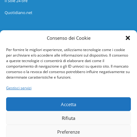
Il Sole 24 ore
Quotidiano.net
Informazioni
Consenso dei Cookie
Regolamento
Per fornire le migliori esperienze, utilizziamo tecnologie come i cookie
per archiviare e/o accedere alle informazioni sul dispositivo. Il consenso
Help desk
a queste tecnologie ci consentirà di elaborare dati come il
comportamento di navigazione o gli ID univoci su questo sito. Il mancato
Guida rapida
consenso o la revoca del consenso potrebbero influire negativamente su
determinate caratteristiche e funzioni.
Richiesta di inserimento nuova scuola
Gestisci servizi
adesioni@osservatorionline.it
Accetta
Privacy
Rifiuta
Cookies
Preferenze