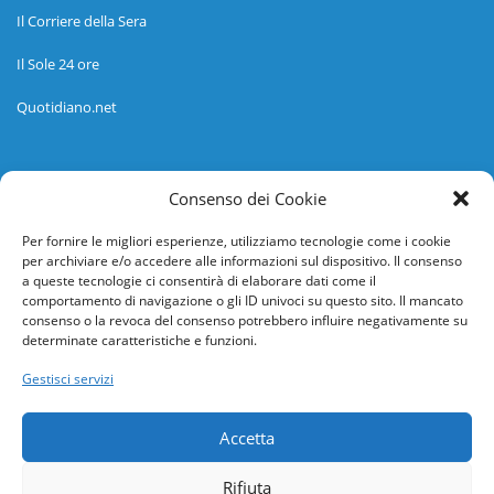
Il Corriere della Sera
Il Sole 24 ore
Quotidiano.net
Informazioni
Consenso dei Cookie
Regolamento
Per fornire le migliori esperienze, utilizziamo tecnologie come i cookie
per archiviare e/o accedere alle informazioni sul dispositivo. Il consenso
Help desk
a queste tecnologie ci consentirà di elaborare dati come il
comportamento di navigazione o gli ID univoci su questo sito. Il mancato
Guida rapida
consenso o la revoca del consenso potrebbero influire negativamente su
determinate caratteristiche e funzioni.
Richiesta di inserimento nuova scuola
Gestisci servizi
adesioni@osservatorionline.it
Accetta
Privacy
Rifiuta
Cookies