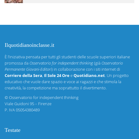
Ilquotidianoinclasse.it
È l’iniziativa pensata per tutti gli studenti delle scuole superiori italiane
promossa da
Osservatorio for independent thinking
(già
Osservatorio
Permanente Giovani-Editori
) in collaborazione con i siti internet di
Corriere della Sera
,
Il Sole 24 Ore
e
Quotidiano.net
. Un progetto
educativo che vuole dare spazio e voce ai ragazzi e che stimola la
creatività, la competizione ma soprattutto il divertimento.
©
Osservatorio for independent thinking
Viale Guidoni 95 – Firenze
P. IVA 05054380489
Testate