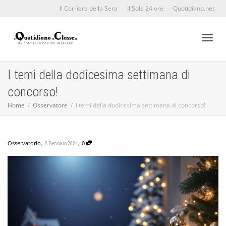
Il Corriere della Sera
Il Sole 24 ore
Quotidiano.net
Toggl
I temi della dodicesima settimana di
concorso!
naviga
Home
Osservatore
I temi della dodicesima settimana di concorso!
,
,
Osservatorio
0
8 Gennaio 2024