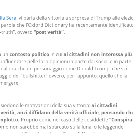
lla Sera
, vi parla della vittoria a sorpresa di Trump alle elezi
parola che l’Oxford Dictionary ha recentemente identificat
-truth”, ovvero
“post verità”.
ca un
contesto politico
in cui
ai cittadini non interessa più
no influenzare nelle loro opinioni in parte dai social e in parte
cco allora che un personaggio come Donald Trump, che si è
gio del “bullshitter” ovvero, per l’appunto, quello che la
emergere.
siedono le motivazioni della sua vittoria:
ai cittadini
verità, anzi diffidano della verità ufficiale, pensando ch
omplotto.
Proprio come nel caso delle cosiddette
“Conspira
uomo non sarebbe mai sbarcato sulla luna, o le leggende