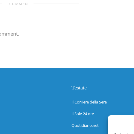
1 COMMENT
comment.
Testate
Il Corriere della Sera
Il Sole 24 ore
Quotidiano.net