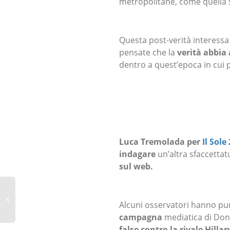
metropolitane, come quella s
Questa post-verità interessa
pensate che la
verità abbia 
dentro a quest’epoca in cui 
Luca Tremolada per
Il Sole
indagare
un’altra sfaccettat
sul web.
Alcuni osservatori hanno pu
campagna
mediatica di Don
false contro la rivale Hillar