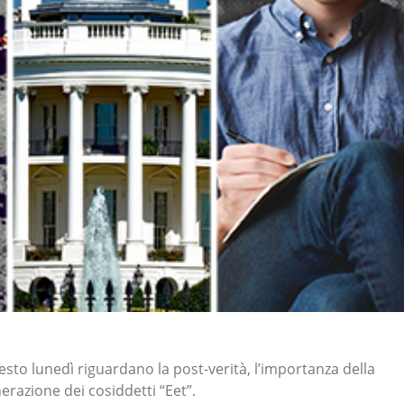
sto lunedì riguardano la post-verità, l’importanza della
erazione dei cosiddetti “Eet”.