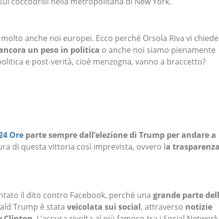
ui coccodrilli nella metropolitana di New York.
 molto anche noi europei. Ecco perché Orsola Riva vi chiede
ancora un peso in politica
o anche noi siamo pienamente
politica e post-verità, cioè menzogna, vanno a braccetto?
 24 Ore
parte sempre dall’elezione di Trump per andare a
ura di questa vittoria così imprevista, ovvero l
a trasparenz
ntato il dito contro Facebook, perché una
grande parte del
ald Trump è stata
veicolata sui social
, attraverso
notizie
y Clinton
. L’accusa rivolta al più famoso tra i Social Network