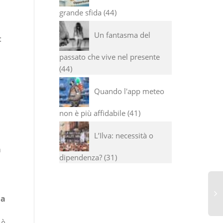
grande sfida
44
Un fantasma del
:
passato che vive nel presente
44
Quando l'app meteo
non è più affidabile
41
L’Ilva: necessità o
a
dipendenza?
31
la
 è