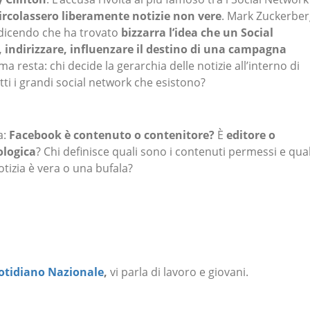
circolassero liberamente notizie non vere
. Mark Zuckerber
 dicendo che ha trovato
bizzarra l’idea che un Social
 indirizzare, influenzare il destino di una campagna
ema resta: chi decide la gerarchia delle notizie all’interno di
ti i grandi social network che esistono?
a:
Facebook è contenuto o contenitore?
È
editore o
ologica
? Chi definisce quali sono i contenuti permessi e qual
tizia è vera o una bufala?
tidiano Nazionale
,
vi parla di lavoro e giovani.