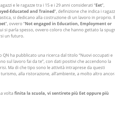
ragazzi e le ragazze tra i 15 e i 29 anni considerati “
Eet
”,
yed-Educated and Trained
”, definizione che indica i ragazz
astica, si dedicano alla costruzione di un lavoro in proprio. I
eet
”, ovvero “
Not engaged in Education, Employment or
 cui si parla spesso, ovvero coloro che hanno gettato la spug
si un futuro.
o QN ha pubblicato una ricerca dal titolo “Nuovi occupati e
ano sul lavoro fai da te”, con dati positivi che accendono la
isi. Ma di che tipo sono le attività intraprese da questi
l turismo, alla ristorazione, all’ambiente, a molto altro ancor
a volta
finita la scuola, vi sentirete più Eet oppure più