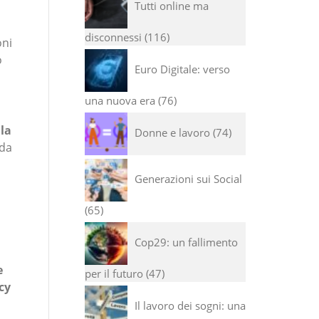
Tutti online ma
disconnessi
116
oni
o
Euro Digitale: verso
una nuova era
76
 la
Donne e lavoro
74
 da
Generazioni sui Social
65
Cop29: un fallimento
e
per il futuro
47
cy
Il lavoro dei sogni: una