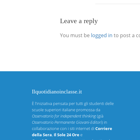
Leave a reply
You must be
logged in
to post a 
Ilquotidianoinclasse.it
È l’iniziativa pensata per tutti gli studenti delle
scuole superiori italiane promossa da
Osservatorio for independent thinking
(già
Osservatorio Permanente Giovani-Editori
) in
collaborazione con i siti internet di
Corriere
della Sera
,
Il Sole 24 Ore
e