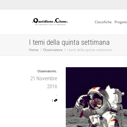
Classifiche
Progett
I temi della quinta settimana
Home
Osservatore
I temi della quinta settimana
,
Osservatorio
21 Novembre
2016
,
1