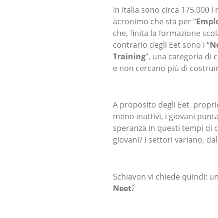
In Italia sono circa 175.000 i 
acronimo che sta per “
Emplo
che, finita la formazione scol
contrario degli Eet sono i “
N
Training
”, una categoria di
e non cercano più di costruir
A proposito degli Eet, propri
meno inattivi, i giovani punt
speranza in questi tempi di cr
giovani? I settori variano, da
Schiavon vi chiede quindi: un
Neet
?