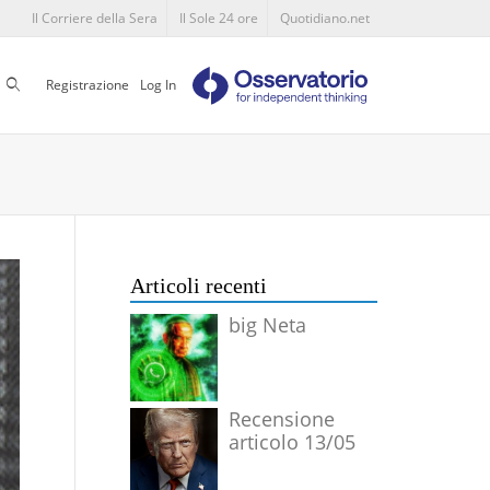
Il Corriere della Sera
Il Sole 24 ore
Quotidiano.net
Cerca
Registrazione
Log In
Articoli recenti
big Neta
Recensione
articolo 13/05