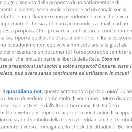
n auge a seguito della proposta di un parlamentare di
mento d’identità se so vuole accedere ad un canale social,
 di adottare un nickname o uno pseudonimo, cosa che invece
importante è che sia abbinato ad un indirizzo mail o ad un
questa proposta? Per provare a contrastare alcuni fenomen
rnalista riporta quella che è la sua opinione: in Italia esistono
e uno pseudonimo non equivale a non sottrarsi alla giustizia.
ivo del presentare un documento? Forse potrebbe sembrare
assa” che limita in parte la libertà della Rete.
Cosa ne
sto presentarsi sui social a volte scoperto? Oppure, vista 
cietà, può avere senso continuare ad utilizzare, in alcuni
 il
quotidiano.net
, questa settimana vi parla di
muri
. 30 an
a il Muro di Berlino. Come molti di voi sanno il Muro divide
 la Germania Ovest e dall’altra la Germania Est. Fu fatto
hi filosovietici per impedire ai propri concittadini di scappa
 Muro è stato il simbolo della Guerra Fredda e anche il simbo
amente diverso. Immaginate lo shock dei cittadini di Berlin