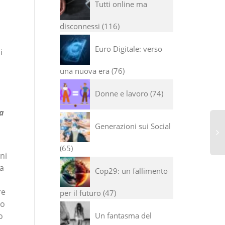
Tutti online ma
disconnessi
116
Euro Digitale: verso
i
una nuova era
76
Donne e lavoro
74
la
Generazioni sui Social
65
ni
va
Cop29: un fallimento
re
per il futuro
47
lo
o
Un fantasma del