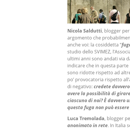
Nicola Saldutti
, blogger per
argomento che probabilment
anche voi: la cosiddetta “
fuga
studio dello SVIMEZ, l’Associ
ultimi anni sono andati via d
indicare che in questa parte 
sono ridotte rispetto ad altr
po’ provocatoria rispetto a
di negativo:
credete davvero 
avere la possibilità di girar
ciascuno di noi? È davvero u
questa fuga non può essere
Luca Tremolada
, blogger p
anonimato in rete
. In Itali