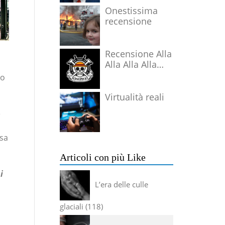
Onestissima
recensione
Recensione Alla
Alla Alla Alla
Alla Alla Alla
no
Virtualità reali
e
osa
Articoli con più Like
i
L’era delle culle
glaciali
118