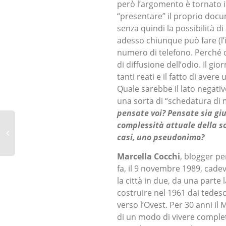
però l’argomento è tornato i
“presentare” il proprio docu
senza quindi la possibilità
adesso chiunque può fare (l’
numero di telefono. Perché 
di diffusione dell’odio. Il gio
tanti reati e il fatto di aver
Quale sarebbe il lato negat
una sorta di “schedatura di m
pensate voi? Pensate sia giu
complessità attuale della so
casi, uno pseudonimo?
Marcella Cocchi
, blogger per
fa, il 9 novembre 1989, cadev
la città in due, da una parte
costruire nel 1961 dai tedesc
verso l’Ovest. Per 30 anni il
di un modo di vivere complet