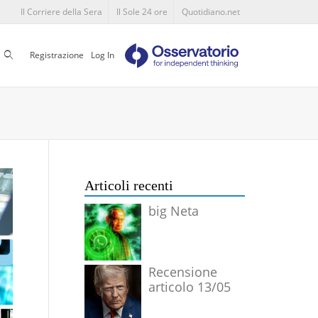
Il Corriere della Sera
Il Sole 24 ore
Quotidiano.net
Cerca
Registrazione
Log In
Articoli recenti
big Neta
Recensione
articolo 13/05