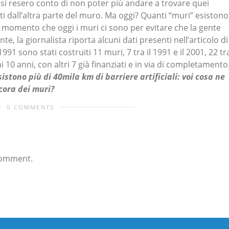
si resero conto di non poter più andare a trovare quei
sti dall’altra parte del muro. Ma oggi? Quanti “muri” esistono
l momento che oggi i muri ci sono per evitare che la gente
nte, la giornalista riporta alcuni dati presenti nell’articolo di
1991 sono stati costruiti 11 muri, 7 tra il 1991 e il 2001, 22 tra
mi 10 anni, con altri 7 già finanziati e in via di completamento
sistono più di 40mila km di barriere artificiali: voi cosa ne
cora dei muri?
0 COMMENTS
comment.