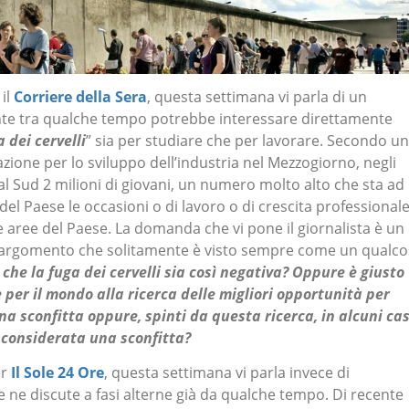
 il
Corriere della Sera
, questa settimana vi parla di un
e tra qualche tempo potrebbe interessare direttamente
 dei cervelli
” sia per studiare che per lavorare. Secondo u
azione per lo sviluppo dell’industria nel Mezzogiorno, negli
al Sud 2 milioni di giovani, un numero molto alto che sta ad
del Paese le occasioni o di lavoro o di crescita professional
e aree del Paese. La domanda che vi pone il giornalista è un
ll’argomento che solitamente è visto sempre come un qualc
che la fuga dei cervelli sia così negativa? Oppure è giusto
e per il mondo alla ricerca delle migliori opportunità per
na sconfitta oppure, spinti da questa ricerca, in alcuni cas
 considerata una sconfitta?
er
Il Sole 24 Ore
, questa settimana vi parla invece di
a se ne discute a fasi alterne già da qualche tempo. Di recente